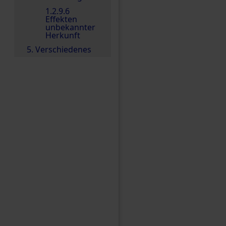
1.2.9.6
Effekten
unbekannter
Herkunft
5. Verschiedenes