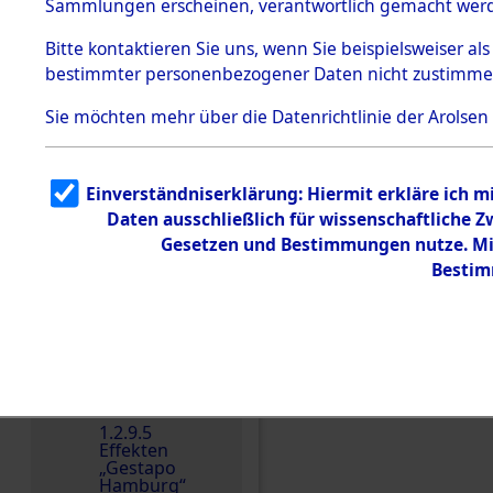
dem KZ
Sammlungen erscheinen, verantwortlich gemacht wer
Dachau
Bitte
kontaktieren
Sie uns, wenn Sie beispielsweiser al
1.2.9.2
Effekten aus
bestimmter personenbezogener Daten nicht zustimme
dem KZ
Dachau,
Sie möchten mehr über die Datenrichtlinie der Arolsen
Bayerisches
Landesentsch
ädigungsamt
1.2.9.3
Einverständniserklärung: Hiermit erkläre ich 
Effekten aus
Daten ausschließlich für wissenschaftliche
dem KZ
Einen Kommentar schr
Neuengamm
Gesetzen und Bestimmungen nutze. Mir
e
Bestim
Dokument
e
1.2.9.4
Effekten nicht
identifizierter
Eigentümer
1.2.9.5
Effekten
„Gestapo
Hamburg“