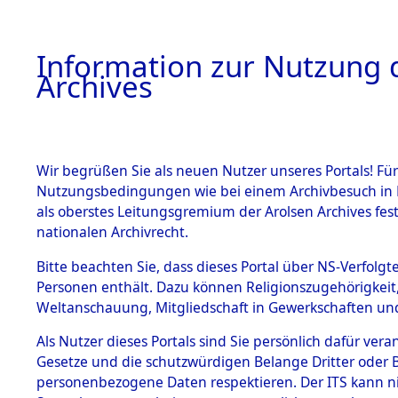
Information zur Nutzung d
Archives
HOME
BESTANDSBESCHREIBUNG
ARCHIVAL
Wir begrüßen Sie als neuen Nutzer unseres Portals! Für
Nutzungsbedingungen wie bei einem Archivbesuch in B
als oberstes Leitungsgremium der Arolsen Archives f
BESTÄNDE
0002 (108
nationalen Archivrecht.
1.
Bitte beachten Sie, dass dieses Portal über NS-Verfolgte
Inhaftierungsdoku
Personen enthält. Dazu können Religionszugehörigkeit,
mente
Weltanschauung, Mitgliedschaft in Gewerkschaften und 
1.2.9 Beim ITS
verwahrte
Als Nutzer dieses Portals sind Sie persönlich dafür vera
Effekten
Gesetze und die schutzwürdigen Belange Dritter oder B
1.2.9.1
personenbezogene Daten respektieren. Der ITS kann nic
Effekten aus