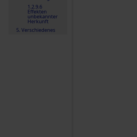
1.2.9.6
Effekten
unbekannter
Herkunft
5. Verschiedenes