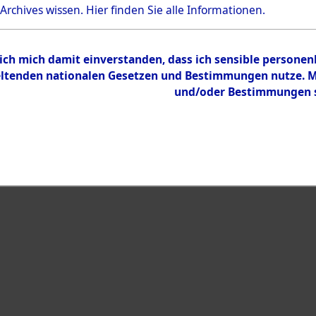
Bestand
 Archives wissen.
Hier
finden Sie alle Informationen.
Dokumente
 ich mich damit einverstanden, dass ich sensible persone
tenden nationalen Gesetzen und Bestimmungen nutze. Mir
und/oder Bestimmungen st
eiben →
0007 (108008797)