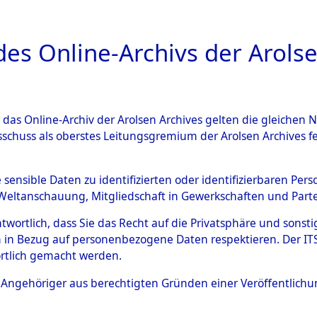
a
A
es Online-Archivs der Arolse
DIGITAL COLLEC
r das Online-Archiv der Arolsen Archives gelten die gleiche
ESCHREIBUNG
ARCHIVALE
ÜBERSICHT
BILD
sschuss als oberstes Leitungsgremium der Arolsen Archives 
008797)
e sensible Daten zu identifizierten oder identifizierbaren Pe
Weltanschauung, Mitgliedschaft in Gewerkschaften und Partei
antwortlich, dass Sie das Recht auf die Privatsphäre und sons
0007 (108008797)
 in Bezug auf personenbezogene Daten respektieren. Der ITS k
rtlich gemacht werden.
Person
KRAJEWSKA
ls Angehöriger aus berechtigten Gründen einer Veröffentlic