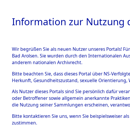
Information zur Nutzung d
Wir begrüßen Sie als neuen Nutzer unseres Portals! Fü
HOME
BESTANDSB
Bad Arolsen. Sie wurden durch den Internationalen Au
anderem nationalen Archivrecht.
BESTÄNDE
0007 (108
Bitte beachten Sie, dass dieses Portal über NS-Verfolgt
Herkunft, Gesundheitszustand, sexuelle Orientierung, 
1.
Inhaftierungsdoku
Als Nutzer dieses Portals sind Sie persönlich dafür ver
mente
oder Betroffener sowie allgemein anerkannte Praktiken
1.2.9 Beim ITS
die Nutzung seiner Sammlungen erscheinen, verantwo
verwahrte
Effekten
Bitte
kontaktieren
Sie uns, wenn Sie beispielsweiser a
1.2.9.1
zustimmen.
Effekten aus