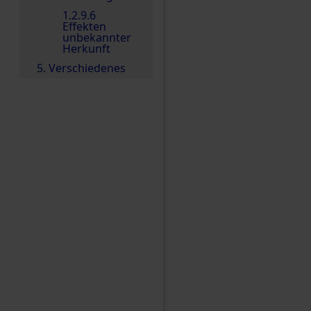
1.2.9.6
Effekten
unbekannter
Herkunft
5. Verschiedenes