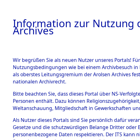
Information zur Nutzung d
Archives
HOME
BESTANDSBESCHREIBUNG
ARCHIVAL
Wir begrüßen Sie als neuen Nutzer unseres Portals! Für
Nutzungsbedingungen wie bei einem Archivbesuch in B
als oberstes Leitungsgremium der Arolsen Archives f
BESTÄNDE
0001 (108
nationalen Archivrecht.
1.
Bitte beachten Sie, dass dieses Portal über NS-Verfolgte
Inhaftierungsdoku
Personen enthält. Dazu können Religionszugehörigkeit,
mente
Weltanschauung, Mitgliedschaft in Gewerkschaften und 
1.2.9 Beim ITS
verwahrte
Als Nutzer dieses Portals sind Sie persönlich dafür vera
Effekten
Gesetze und die schutzwürdigen Belange Dritter oder B
1.2.9.1
personenbezogene Daten respektieren. Der ITS kann nic
Effekten aus