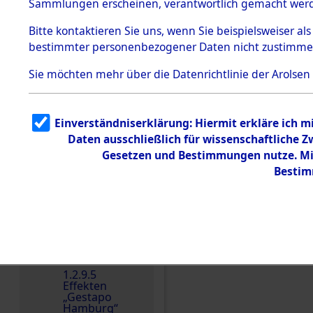
dem KZ
Sammlungen erscheinen, verantwortlich gemacht wer
Dachau
Bitte
kontaktieren
Sie uns, wenn Sie beispielsweiser al
1.2.9.2
Effekten aus
bestimmter personenbezogener Daten nicht zustimme
dem KZ
Dachau,
Sie möchten mehr über die Datenrichtlinie der Arolsen
Bayerisches
Landesentsch
ädigungsamt
1.2.9.3
Einverständniserklärung: Hiermit erkläre ich 
Effekten aus
Daten ausschließlich für wissenschaftliche
dem KZ
Einen Kommentar schr
Neuengamm
Gesetzen und Bestimmungen nutze. Mir
e
Bestim
Dokument
e
1.2.9.4
Effekten nicht
identifizierter
Eigentümer
1.2.9.5
Effekten
„Gestapo
Hamburg“