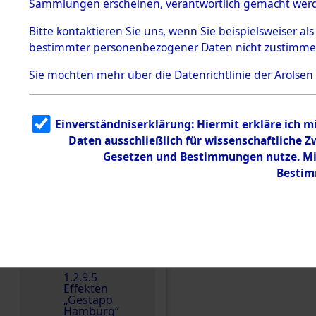
dem KZ
Sammlungen erscheinen, verantwortlich gemacht wer
Dachau
Bitte
kontaktieren
Sie uns, wenn Sie beispielsweiser al
1.2.9.2
Effekten aus
bestimmter personenbezogener Daten nicht zustimme
dem KZ
Dachau,
Sie möchten mehr über die Datenrichtlinie der Arolsen
Bayerisches
Landesentsch
ädigungsamt
1.2.9.3
Einverständniserklärung: Hiermit erkläre ich 
Effekten aus
Daten ausschließlich für wissenschaftliche
dem KZ
Einen Kommentar schr
Neuengamm
Gesetzen und Bestimmungen nutze. Mir
e
Bestim
Dokument
e
1.2.9.4
Effekten nicht
identifizierter
Eigentümer
1.2.9.5
Effekten
„Gestapo
Hamburg“