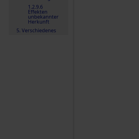
1.2.9.6
Effekten
unbekannter
Herkunft
5. Verschiedenes