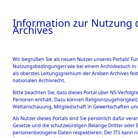
Information zur Nutzung d
Archives
HOME
BESTANDSBESCHREIBUNG
ARCHIVAL
Wir begrüßen Sie als neuen Nutzer unseres Portals! Für
Nutzungsbedingungen wie bei einem Archivbesuch in B
als oberstes Leitungsgremium der Arolsen Archives f
BESTÄNDE
0001 (108
nationalen Archivrecht.
1.
Bitte beachten Sie, dass dieses Portal über NS-Verfolgte
Inhaftierungsdoku
Personen enthält. Dazu können Religionszugehörigkeit,
mente
Weltanschauung, Mitgliedschaft in Gewerkschaften und 
1.2.9 Beim ITS
verwahrte
Als Nutzer dieses Portals sind Sie persönlich dafür vera
Effekten
Gesetze und die schutzwürdigen Belange Dritter oder B
1.2.9.1
personenbezogene Daten respektieren. Der ITS kann nic
Effekten aus