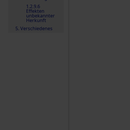
1.2.9.6
Effekten
unbekannter
Herkunft
5. Verschiedenes