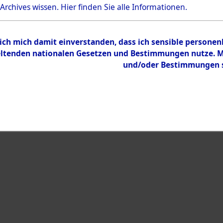
Bestand
 Archives wissen.
Hier
finden Sie alle Informationen.
Dokumente
 ich mich damit einverstanden, dass ich sensible persone
tenden nationalen Gesetzen und Bestimmungen nutze. Mir
und/oder Bestimmungen st
eiben →
0016 (108008960)