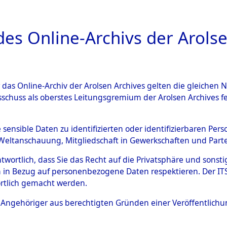
a
A
es Online-Archivs der Arolse
DIGITAL COLLEC
r das Online-Archiv der Arolsen Archives gelten die gleiche
ESCHREIBUNG
ARCHIVALE
ÜBERSICHT
BILD
sschuss als oberstes Leitungsgremium der Arolsen Archives 
008960)
e sensible Daten zu identifizierten oder identifizierbaren Pe
Weltanschauung, Mitgliedschaft in Gewerkschaften und Partei
antwortlich, dass Sie das Recht auf die Privatsphäre und sons
0016 (108008960)
 in Bezug auf personenbezogene Daten respektieren. Der ITS k
rtlich gemacht werden.
Person
KROSNIAK, 
ls Angehöriger aus berechtigten Gründen einer Veröffentlic