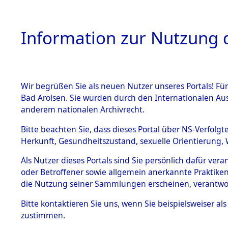
Information zur Nutzung d
Wir begrüßen Sie als neuen Nutzer unseres Portals! Fü
HOME
BESTANDSB
Bad Arolsen. Sie wurden durch den Internationalen Au
anderem nationalen Archivrecht.
BESTÄNDE
0016 (108
Bitte beachten Sie, dass dieses Portal über NS-Verfolgt
Herkunft, Gesundheitszustand, sexuelle Orientierung, 
1.
Inhaftierungsdoku
Als Nutzer dieses Portals sind Sie persönlich dafür ver
mente
oder Betroffener sowie allgemein anerkannte Praktiken
1.2.9 Beim ITS
die Nutzung seiner Sammlungen erscheinen, verantwo
verwahrte
Effekten
Bitte
kontaktieren
Sie uns, wenn Sie beispielsweiser a
1.2.9.1
zustimmen.
Effekten aus