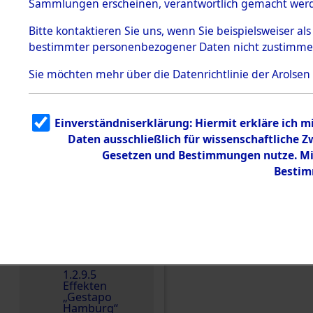
dem KZ
Sammlungen erscheinen, verantwortlich gemacht wer
Dachau
Bitte
kontaktieren
Sie uns, wenn Sie beispielsweiser al
1.2.9.2
Effekten aus
bestimmter personenbezogener Daten nicht zustimme
dem KZ
Dachau,
Sie möchten mehr über die Datenrichtlinie der Arolsen
Bayerisches
Landesentsch
ädigungsamt
1.2.9.3
Einverständniserklärung: Hiermit erkläre ich 
Effekten aus
Daten ausschließlich für wissenschaftliche
dem KZ
Einen Kommentar schr
Neuengamm
Gesetzen und Bestimmungen nutze. Mir
e
Bestim
Dokument
e
1.2.9.4
Effekten nicht
identifizierter
Eigentümer
1.2.9.5
Effekten
„Gestapo
Hamburg“