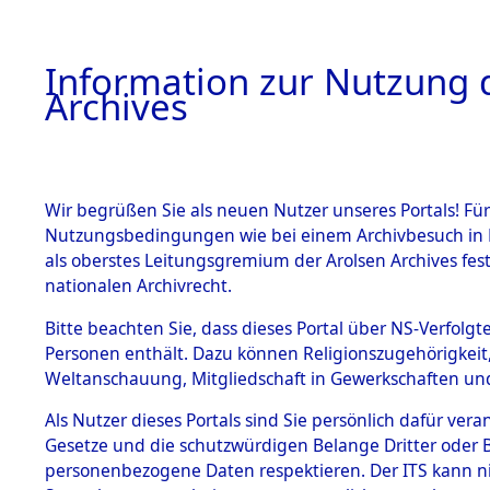
Information zur Nutzung d
Archives
HOME
BESTANDSBESCHREIBUNG
ARCHIVAL
Wir begrüßen Sie als neuen Nutzer unseres Portals! Für
Nutzungsbedingungen wie bei einem Archivbesuch in B
als oberstes Leitungsgremium der Arolsen Archives f
BESTÄNDE
0003 (108
nationalen Archivrecht.
1.
Bitte beachten Sie, dass dieses Portal über NS-Verfolgte
Inhaftierungsdoku
Personen enthält. Dazu können Religionszugehörigkeit,
mente
Weltanschauung, Mitgliedschaft in Gewerkschaften und 
1.2.9 Beim ITS
verwahrte
Als Nutzer dieses Portals sind Sie persönlich dafür vera
Effekten
Gesetze und die schutzwürdigen Belange Dritter oder B
1.2.9.1
personenbezogene Daten respektieren. Der ITS kann nic
Effekten aus