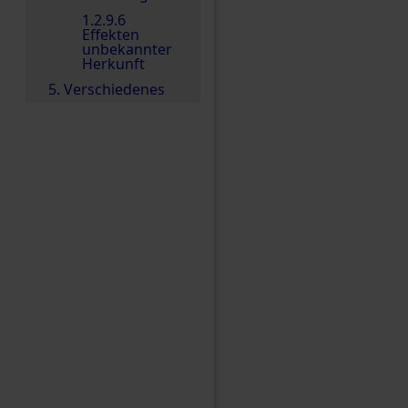
1.2.9.6
Effekten
unbekannter
Herkunft
5. Verschiedenes