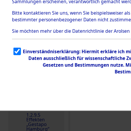
dem KZ
Sammlungen erscheinen, verantwortlich gemacht wer
Dachau
Bitte
kontaktieren
Sie uns, wenn Sie beispielsweiser al
1.2.9.2
Effekten aus
bestimmter personenbezogener Daten nicht zustimme
dem KZ
Dachau,
Sie möchten mehr über die Datenrichtlinie der Arolsen
Bayerisches
Landesentsch
ädigungsamt
1.2.9.3
Einverständniserklärung: Hiermit erkläre ich 
Effekten aus
Daten ausschließlich für wissenschaftliche
dem KZ
Einen Kommentar schr
Neuengamm
Gesetzen und Bestimmungen nutze. Mir
e
Bestim
Dokument
e
1.2.9.4
Effekten nicht
identifizierter
Eigentümer
1.2.9.5
Effekten
„Gestapo
Hamburg“