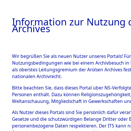
Information zur Nutzung d
Archives
HOME
BESTANDSBESCHREIBUNG
ARCHIVAL
Wir begrüßen Sie als neuen Nutzer unseres Portals! Für
Nutzungsbedingungen wie bei einem Archivbesuch in B
als oberstes Leitungsgremium der Arolsen Archives f
BESTÄNDE
0001 (108
nationalen Archivrecht.
1.
Bitte beachten Sie, dass dieses Portal über NS-Verfolgte
Inhaftierungsdoku
Personen enthält. Dazu können Religionszugehörigkeit,
mente
Weltanschauung, Mitgliedschaft in Gewerkschaften und 
1.2.9 Beim ITS
verwahrte
Als Nutzer dieses Portals sind Sie persönlich dafür vera
Effekten
Gesetze und die schutzwürdigen Belange Dritter oder B
1.2.9.1
personenbezogene Daten respektieren. Der ITS kann nic
Effekten aus