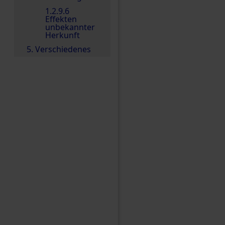
1.2.9.6
Effekten
unbekannter
Herkunft
5. Verschiedenes