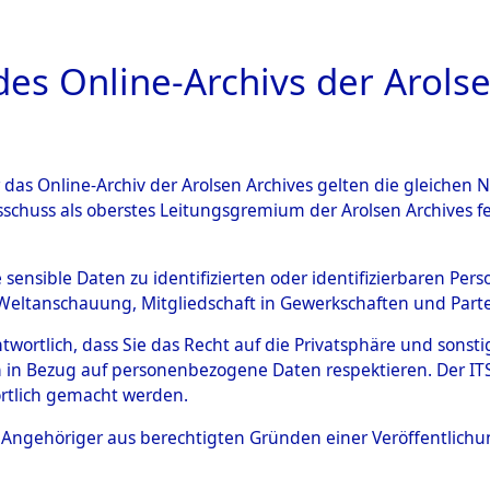
a
A
es Online-Archivs der Arolse
DIGITAL COLLEC
r das Online-Archiv der Arolsen Archives gelten die gleiche
ESCHREIBUNG
ARCHIVALE
ÜBERSICHT
BILD
sschuss als oberstes Leitungsgremium der Arolsen Archives 
009158)
e sensible Daten zu identifizierten oder identifizierbaren Pe
Weltanschauung, Mitgliedschaft in Gewerkschaften und Partei
antwortlich, dass Sie das Recht auf die Privatsphäre und sons
0003 (108009158)
 in Bezug auf personenbezogene Daten respektieren. Der ITS k
rtlich gemacht werden.
Person
KÜHN, FRI
ls Angehöriger aus berechtigten Gründen einer Veröffentlic