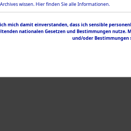
Bestand
 Archives wissen.
Hier
finden Sie alle Informationen.
Dokumente
 ich mich damit einverstanden, dass ich sensible persone
tenden nationalen Gesetzen und Bestimmungen nutze. Mir
und/oder Bestimmungen st
eiben →
0003 (108009158)