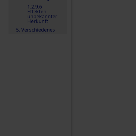
1.2.9.6
Effekten
unbekannter
Herkunft
5. Verschiedenes