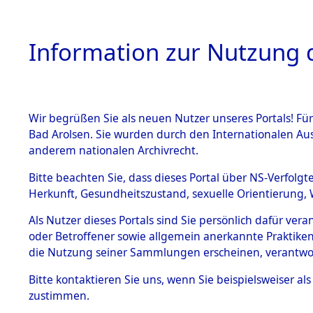
Information zur Nutzung d
Wir begrüßen Sie als neuen Nutzer unseres Portals! Fü
HOME
BESTANDSB
Bad Arolsen. Sie wurden durch den Internationalen Au
anderem nationalen Archivrecht.
BESTÄNDE
0003 (108
Bitte beachten Sie, dass dieses Portal über NS-Verfolgt
Herkunft, Gesundheitszustand, sexuelle Orientierung, 
1.
Inhaftierungsdoku
Als Nutzer dieses Portals sind Sie persönlich dafür ver
mente
oder Betroffener sowie allgemein anerkannte Praktiken
1.2.9 Beim ITS
die Nutzung seiner Sammlungen erscheinen, verantwo
verwahrte
Effekten
Bitte
kontaktieren
Sie uns, wenn Sie beispielsweiser a
1.2.9.1
zustimmen.
Effekten aus