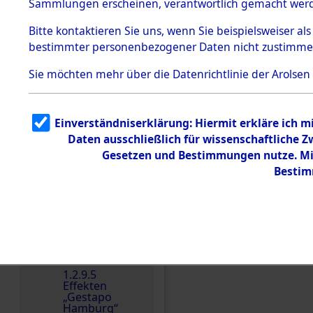
dem KZ
Sammlungen erscheinen, verantwortlich gemacht wer
Dachau
Bitte
kontaktieren
Sie uns, wenn Sie beispielsweiser al
1.2.9.2
Effekten aus
bestimmter personenbezogener Daten nicht zustimme
dem KZ
Dachau,
Sie möchten mehr über die Datenrichtlinie der Arolsen
Bayerisches
Landesentsch
ädigungsamt
1.2.9.3
Einverständniserklärung: Hiermit erkläre ich 
Effekten aus
Daten ausschließlich für wissenschaftliche
dem KZ
Einen Kommentar schr
Neuengamm
Gesetzen und Bestimmungen nutze. Mir
e
Bestim
Dokument
e
1.2.9.4
Effekten nicht
identifizierter
Eigentümer
1.2.9.5
Effekten
„Gestapo
Hamburg“