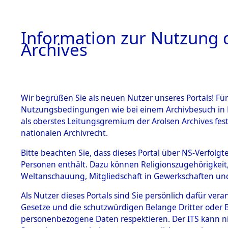
Information zur Nutzung d
Archives
HOME
BESTANDSBESCHREIBUNG
ARCHIVAL
Wir begrüßen Sie als neuen Nutzer unseres Portals! Für
Nutzungsbedingungen wie bei einem Archivbesuch in B
als oberstes Leitungsgremium der Arolsen Archives f
BESTÄNDE
0001 (108
nationalen Archivrecht.
1.
Bitte beachten Sie, dass dieses Portal über NS-Verfolgte
Inhaftierungsdoku
Personen enthält. Dazu können Religionszugehörigkeit,
mente
Weltanschauung, Mitgliedschaft in Gewerkschaften und 
1.2.9 Beim ITS
verwahrte
Als Nutzer dieses Portals sind Sie persönlich dafür vera
Effekten
Gesetze und die schutzwürdigen Belange Dritter oder B
1.2.9.1
personenbezogene Daten respektieren. Der ITS kann nic
Effekten aus