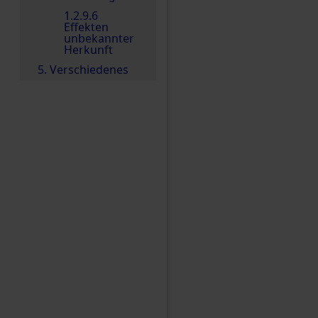
1.2.9.6
Effekten
unbekannter
Herkunft
5. Verschiedenes