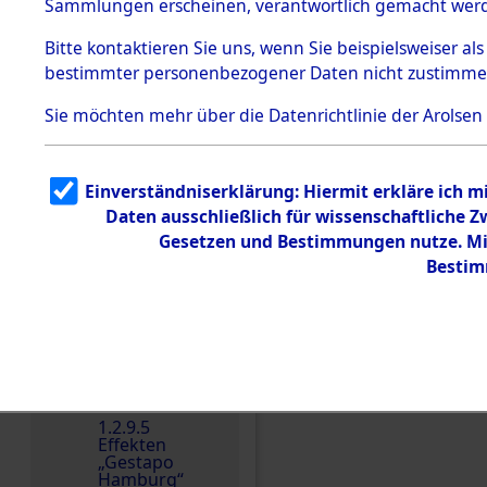
dem KZ
Sammlungen erscheinen, verantwortlich gemacht wer
Dachau
Bitte
kontaktieren
Sie uns, wenn Sie beispielsweiser al
1.2.9.2
Effekten aus
bestimmter personenbezogener Daten nicht zustimme
dem KZ
Dachau,
Sie möchten mehr über die Datenrichtlinie der Arolsen
Bayerisches
Landesentsch
ädigungsamt
1.2.9.3
Einverständniserklärung: Hiermit erkläre ich 
Effekten aus
Daten ausschließlich für wissenschaftliche
dem KZ
Einen Kommentar schr
Neuengamm
Gesetzen und Bestimmungen nutze. Mir
e
Bestim
Dokument
e
1.2.9.4
Effekten nicht
identifizierter
Eigentümer
1.2.9.5
Effekten
„Gestapo
Hamburg“