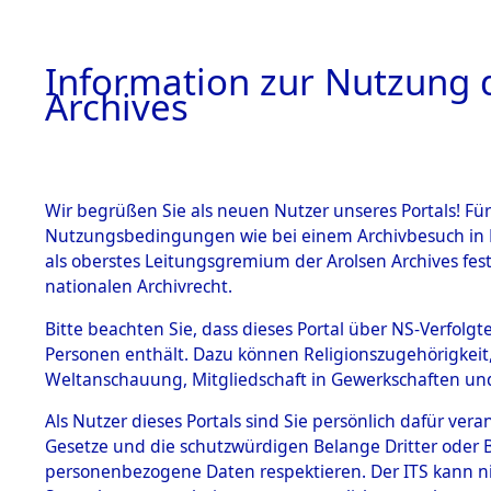
Information zur Nutzung d
Archives
HOME
BESTANDSBESCHREIBUNG
ARCHIVAL
Wir begrüßen Sie als neuen Nutzer unseres Portals! Für
Nutzungsbedingungen wie bei einem Archivbesuch in B
als oberstes Leitungsgremium der Arolsen Archives f
BESTÄNDE
0002 (108
nationalen Archivrecht.
1.
Bitte beachten Sie, dass dieses Portal über NS-Verfolgte
Inhaftierungsdoku
Personen enthält. Dazu können Religionszugehörigkeit,
mente
Weltanschauung, Mitgliedschaft in Gewerkschaften und 
1.2.9 Beim ITS
verwahrte
Als Nutzer dieses Portals sind Sie persönlich dafür vera
Effekten
Gesetze und die schutzwürdigen Belange Dritter oder B
1.2.9.1
personenbezogene Daten respektieren. Der ITS kann nic
Effekten aus