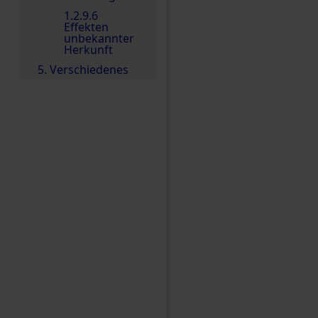
1.2.9.6
Effekten
unbekannter
Herkunft
5. Verschiedenes