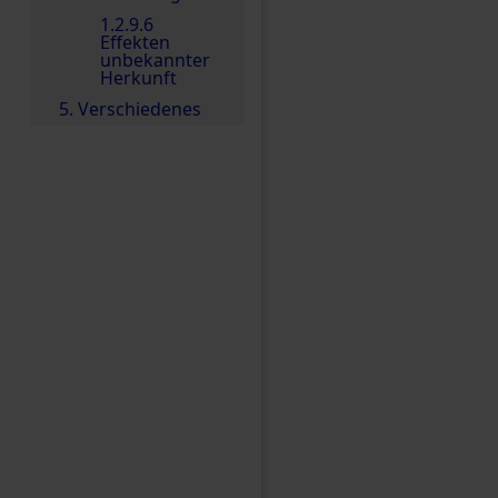
1.2.9.6
Effekten
unbekannter
Herkunft
5. Verschiedenes