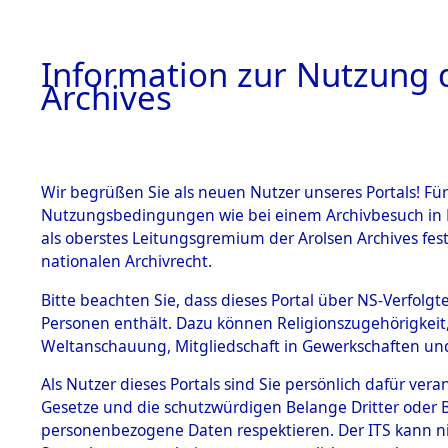
Information zur Nutzung d
Archives
HOME
BESTANDSBESCHREIBUNG
ARCHIVAL
Wir begrüßen Sie als neuen Nutzer unseres Portals! Für
Nutzungsbedingungen wie bei einem Archivbesuch in B
als oberstes Leitungsgremium der Arolsen Archives f
BESTÄNDE
0001 (108
nationalen Archivrecht.
1.
Bitte beachten Sie, dass dieses Portal über NS-Verfolgte
Inhaftierungsdoku
Personen enthält. Dazu können Religionszugehörigkeit,
mente
Weltanschauung, Mitgliedschaft in Gewerkschaften und 
1.2.9 Beim ITS
verwahrte
Als Nutzer dieses Portals sind Sie persönlich dafür vera
Effekten
Gesetze und die schutzwürdigen Belange Dritter oder B
1.2.9.1
personenbezogene Daten respektieren. Der ITS kann nic
Effekten aus