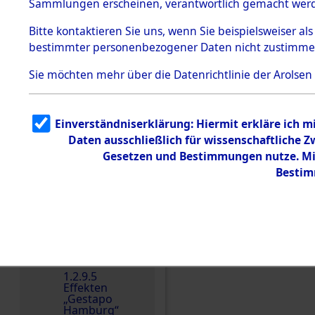
dem KZ
Sammlungen erscheinen, verantwortlich gemacht wer
Dachau
Bitte
kontaktieren
Sie uns, wenn Sie beispielsweiser al
1.2.9.2
Effekten aus
bestimmter personenbezogener Daten nicht zustimme
dem KZ
Dachau,
Sie möchten mehr über die Datenrichtlinie der Arolsen
Bayerisches
Landesentsch
ädigungsamt
1.2.9.3
Einverständniserklärung: Hiermit erkläre ich 
Effekten aus
Daten ausschließlich für wissenschaftliche
dem KZ
Einen Kommentar schr
Neuengamm
Gesetzen und Bestimmungen nutze. Mir
e
Bestim
Dokument
e
1.2.9.4
Effekten nicht
identifizierter
Eigentümer
1.2.9.5
Effekten
„Gestapo
Hamburg“