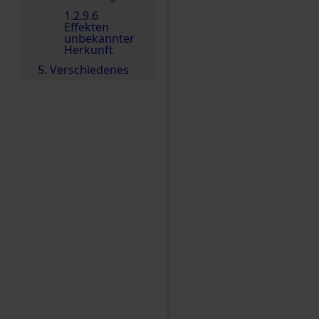
1.2.9.6
Effekten
unbekannter
Herkunft
5. Verschiedenes