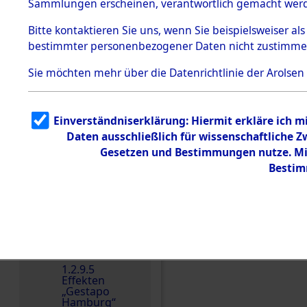
dem KZ
Sammlungen erscheinen, verantwortlich gemacht wer
Dachau
Bitte
kontaktieren
Sie uns, wenn Sie beispielsweiser al
1.2.9.2
Effekten aus
bestimmter personenbezogener Daten nicht zustimme
dem KZ
Dachau,
Sie möchten mehr über die Datenrichtlinie der Arolsen
Bayerisches
Landesentsch
ädigungsamt
1.2.9.3
Einverständniserklärung: Hiermit erkläre ich 
Effekten aus
Daten ausschließlich für wissenschaftliche
dem KZ
Einen Kommentar schr
Neuengamm
Gesetzen und Bestimmungen nutze. Mir
e
Bestim
Dokument
e
1.2.9.4
Effekten nicht
identifizierter
Eigentümer
1.2.9.5
Effekten
„Gestapo
Hamburg“