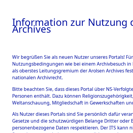
Information zur Nutzung d
Archives
HOME
BESTANDSBESCHREIBUNG
ARCHIVAL
Wir begrüßen Sie als neuen Nutzer unseres Portals! Für
Nutzungsbedingungen wie bei einem Archivbesuch in B
als oberstes Leitungsgremium der Arolsen Archives f
BESTÄNDE
0003 (108
nationalen Archivrecht.
1.
Bitte beachten Sie, dass dieses Portal über NS-Verfolgte
Inhaftierungsdoku
Personen enthält. Dazu können Religionszugehörigkeit,
mente
Weltanschauung, Mitgliedschaft in Gewerkschaften und 
1.2.9 Beim ITS
verwahrte
Als Nutzer dieses Portals sind Sie persönlich dafür vera
Effekten
Gesetze und die schutzwürdigen Belange Dritter oder B
1.2.9.1
personenbezogene Daten respektieren. Der ITS kann nic
Effekten aus