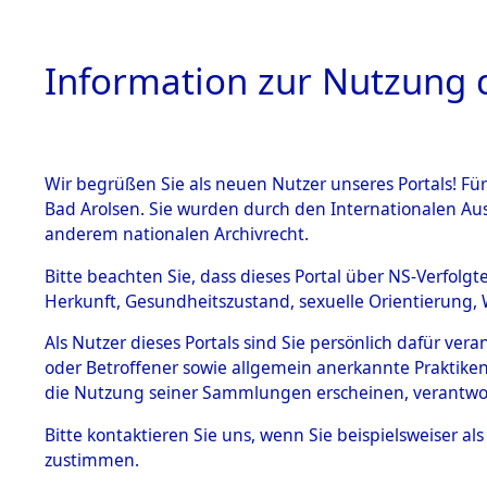
Information zur Nutzung d
Wir begrüßen Sie als neuen Nutzer unseres Portals! Fü
HOME
BESTANDSB
Bad Arolsen. Sie wurden durch den Internationalen Au
anderem nationalen Archivrecht.
BESTÄNDE
0001 (108
Bitte beachten Sie, dass dieses Portal über NS-Verfolgt
Herkunft, Gesundheitszustand, sexuelle Orientierung, 
1.
Inhaftierungsdoku
Als Nutzer dieses Portals sind Sie persönlich dafür ver
mente
oder Betroffener sowie allgemein anerkannte Praktiken
1.2.9 Beim ITS
die Nutzung seiner Sammlungen erscheinen, verantwo
verwahrte
Effekten
Bitte
kontaktieren
Sie uns, wenn Sie beispielsweiser a
1.2.9.1
zustimmen.
Effekten aus