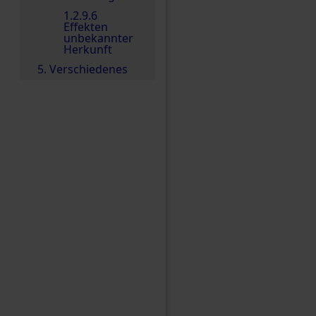
1.2.9.6
Effekten
unbekannter
Herkunft
5. Verschiedenes