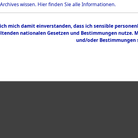
Bestand
 Archives wissen.
Hier
finden Sie alle Informationen.
Dokumente
 ich mich damit einverstanden, dass ich sensible persone
tenden nationalen Gesetzen und Bestimmungen nutze. Mir
und/oder Bestimmungen st
eiben →
0001 (108009335)