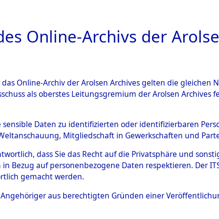
a
A
es Online-Archivs der Arolse
DIGITAL COLLEC
r das Online-Archiv der Arolsen Archives gelten die gleiche
ESCHREIBUNG
ARCHIVALE
ÜBERSICHT
BILD
sschuss als oberstes Leitungsgremium der Arolsen Archives 
009335)
e sensible Daten zu identifizierten oder identifizierbaren Pe
Weltanschauung, Mitgliedschaft in Gewerkschaften und Partei
antwortlich, dass Sie das Recht auf die Privatsphäre und sons
0001 (108009335)
 in Bezug auf personenbezogene Daten respektieren. Der ITS k
rtlich gemacht werden.
Person
LABUSCH, 
ls Angehöriger aus berechtigten Gründen einer Veröffentlic