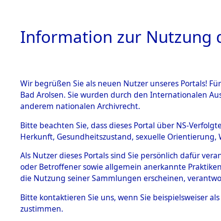
Information zur Nutzung d
Wir begrüßen Sie als neuen Nutzer unseres Portals! Fü
HOME
BESTANDSB
Bad Arolsen. Sie wurden durch den Internationalen Au
anderem nationalen Archivrecht.
BESTÄNDE
0006 (108
Bitte beachten Sie, dass dieses Portal über NS-Verfolgt
Herkunft, Gesundheitszustand, sexuelle Orientierung, 
1.
Inhaftierungsdoku
Als Nutzer dieses Portals sind Sie persönlich dafür ver
mente
oder Betroffener sowie allgemein anerkannte Praktiken
1.2.9 Beim ITS
die Nutzung seiner Sammlungen erscheinen, verantwo
verwahrte
Effekten
Bitte
kontaktieren
Sie uns, wenn Sie beispielsweiser a
1.2.9.1
zustimmen.
Effekten aus