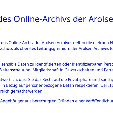
a
A
es Online-Archivs der Arolse
DIGITAL COLLEC
r das Online-Archiv der Arolsen Archives gelten die gleiche
ESCHREIBUNG
ARCHIVALE
ÜBERSICHT
BILD
sschuss als oberstes Leitungsgremium der Arolsen Archives 
009406)
e sensible Daten zu identifizierten oder identifizierbaren Pe
Weltanschauung, Mitgliedschaft in Gewerkschaften und Partei
antwortlich, dass Sie das Recht auf die Privatsphäre und sons
0006 (108009406)
 in Bezug auf personenbezogene Daten respektieren. Der ITS k
rtlich gemacht werden.
Person
LARNICOL,
ls Angehöriger aus berechtigten Gründen einer Veröffentlic