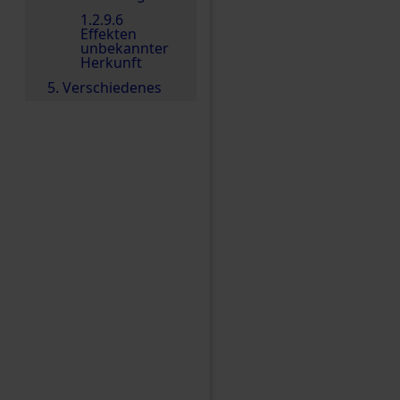
1.2.9.6
Effekten
unbekannter
Herkunft
5. Verschiedenes