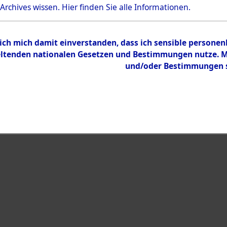
Bestand
 Archives wissen.
Hier
finden Sie alle Informationen.
Dokumente
 ich mich damit einverstanden, dass ich sensible persone
tenden nationalen Gesetzen und Bestimmungen nutze. Mir
und/oder Bestimmungen st
eiben →
0006 (108009406)