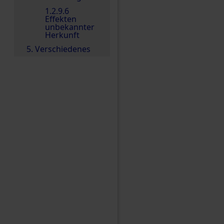
1.2.9.6
Effekten
unbekannter
Herkunft
5. Verschiedenes