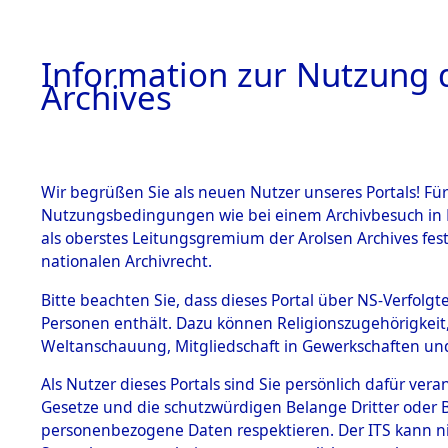
Information zur Nutzung d
Archives
HOME
BESTANDSBESCHREIBUNG
ARCHIVAL
Wir begrüßen Sie als neuen Nutzer unseres Portals! Für
Nutzungsbedingungen wie bei einem Archivbesuch in B
als oberstes Leitungsgremium der Arolsen Archives f
BESTÄNDE
0036 (108
nationalen Archivrecht.
1.
Bitte beachten Sie, dass dieses Portal über NS-Verfolgte
Inhaftierungsdoku
Personen enthält. Dazu können Religionszugehörigkeit,
mente
Weltanschauung, Mitgliedschaft in Gewerkschaften und 
1.2.9 Beim ITS
verwahrte
Als Nutzer dieses Portals sind Sie persönlich dafür vera
Effekten
Gesetze und die schutzwürdigen Belange Dritter oder B
1.2.9.1
personenbezogene Daten respektieren. Der ITS kann nic
Effekten aus