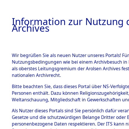
Information zur Nutzung d
Archives
HOME
BESTANDSBESCHREIBUNG
ARCHIVAL
Wir begrüßen Sie als neuen Nutzer unseres Portals! Für
Nutzungsbedingungen wie bei einem Archivbesuch in B
als oberstes Leitungsgremium der Arolsen Archives f
BESTÄNDE
0004 (108
nationalen Archivrecht.
1.
Bitte beachten Sie, dass dieses Portal über NS-Verfolgte
Inhaftierungsdoku
Personen enthält. Dazu können Religionszugehörigkeit,
mente
Weltanschauung, Mitgliedschaft in Gewerkschaften und 
1.2.9 Beim ITS
verwahrte
Als Nutzer dieses Portals sind Sie persönlich dafür vera
Effekten
Gesetze und die schutzwürdigen Belange Dritter oder B
1.2.9.1
personenbezogene Daten respektieren. Der ITS kann nic
Effekten aus