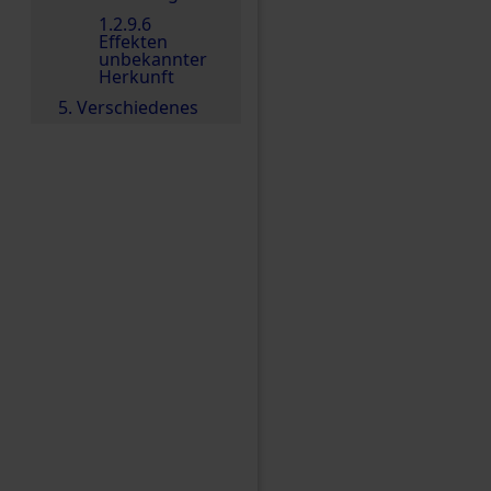
1.2.9.6
Effekten
unbekannter
Herkunft
5. Verschiedenes