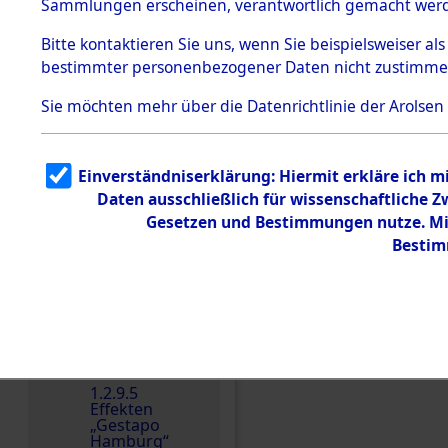
dem KZ
Sammlungen erscheinen, verantwortlich gemacht wer
Dachau
Bitte
kontaktieren
Sie uns, wenn Sie beispielsweiser al
1.2.9.2
Effekten aus
bestimmter personenbezogener Daten nicht zustimme
dem KZ
Dachau,
Sie möchten mehr über die Datenrichtlinie der Arolsen
Bayerisches
Landesentsch
ädigungsamt
1.2.9.3
Einverständniserklärung: Hiermit erkläre ich 
Effekten aus
Daten ausschließlich für wissenschaftliche
dem KZ
Einen Kommentar schr
Neuengamm
Gesetzen und Bestimmungen nutze. Mir
e
Bestim
Dokument
e
1.2.9.4
Effekten nicht
identifizierter
Eigentümer
1.2.9.5
Effekten
„Gestapo
Hamburg“