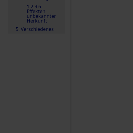
1.2.9.6
Effekten
unbekannter
Herkunft
5. Verschiedenes