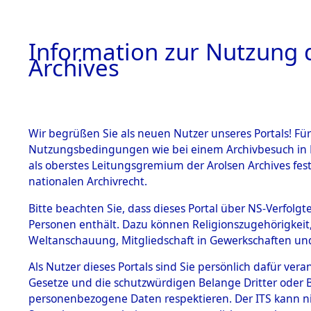
Information zur Nutzung d
Archives
HOME
BESTANDSBESCHREIBUNG
ARCHIVAL
Wir begrüßen Sie als neuen Nutzer unseres Portals! Für
Nutzungsbedingungen wie bei einem Archivbesuch in B
als oberstes Leitungsgremium der Arolsen Archives f
BESTÄNDE
0002 (108
nationalen Archivrecht.
1.
Bitte beachten Sie, dass dieses Portal über NS-Verfolgte
Inhaftierungsdoku
Personen enthält. Dazu können Religionszugehörigkeit,
mente
Weltanschauung, Mitgliedschaft in Gewerkschaften und 
1.2.9 Beim ITS
verwahrte
Als Nutzer dieses Portals sind Sie persönlich dafür vera
Effekten
Gesetze und die schutzwürdigen Belange Dritter oder B
1.2.9.1
personenbezogene Daten respektieren. Der ITS kann nic
Effekten aus