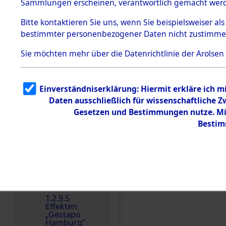
dem KZ
Sammlungen erscheinen, verantwortlich gemacht wer
Dachau
Bitte
kontaktieren
Sie uns, wenn Sie beispielsweiser al
1.2.9.2
Effekten aus
bestimmter personenbezogener Daten nicht zustimme
dem KZ
Dachau,
Sie möchten mehr über die Datenrichtlinie der Arolsen
Bayerisches
Landesentsch
ädigungsamt
1.2.9.3
Einverständniserklärung: Hiermit erkläre ich 
Effekten aus
Einen Kommentar schr
Daten ausschließlich für wissenschaftliche
dem KZ
Neuengamm
Gesetzen und Bestimmungen nutze. Mir
e
Bestim
Dokument
e
1.2.9.4
Effekten nicht
identifizierter
Eigentümer
1.2.9.5
Effekten
„Gestapo
Hamburg“