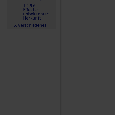
1.2.9.6
Effekten
unbekannter
Herkunft
5. Verschiedenes