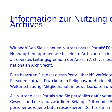
Information zur Nutzung d
Archives
HOME
BESTANDSBESCHREIBUNG
ARCHIVAL
Wir begrüßen Sie als neuen Nutzer unseres Portals! Für
Nutzungsbedingungen wie bei einem Archivbesuch in B
als oberstes Leitungsgremium der Arolsen Archives f
BESTÄNDE
0001 (108
nationalen Archivrecht.
1.
Bitte beachten Sie, dass dieses Portal über NS-Verfolgte
Inhaftierungsdoku
Personen enthält. Dazu können Religionszugehörigkeit,
mente
Weltanschauung, Mitgliedschaft in Gewerkschaften und 
1.2.9 Beim ITS
verwahrte
Als Nutzer dieses Portals sind Sie persönlich dafür vera
Effekten
Gesetze und die schutzwürdigen Belange Dritter oder B
1.2.9.1
personenbezogene Daten respektieren. Der ITS kann nic
Effekten aus