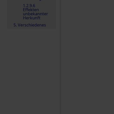
1.2.9.6
Effekten
unbekannter
Herkunft
5. Verschiedenes