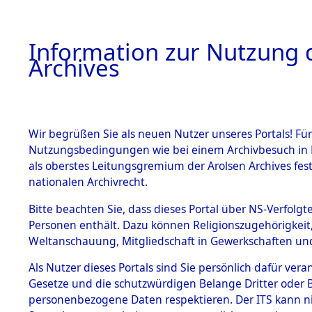
Information zur Nutzung d
Archives
HOME
BESTANDSBESCHREIBUNG
ARCHIVAL
Wir begrüßen Sie als neuen Nutzer unseres Portals! Für
Nutzungsbedingungen wie bei einem Archivbesuch in B
als oberstes Leitungsgremium der Arolsen Archives f
BESTÄNDE
0001 (108
nationalen Archivrecht.
1.
Bitte beachten Sie, dass dieses Portal über NS-Verfolgte
Inhaftierungsdoku
Personen enthält. Dazu können Religionszugehörigkeit,
mente
Weltanschauung, Mitgliedschaft in Gewerkschaften und 
1.2.9 Beim ITS
verwahrte
Als Nutzer dieses Portals sind Sie persönlich dafür vera
Effekten
Gesetze und die schutzwürdigen Belange Dritter oder B
1.2.9.1
personenbezogene Daten respektieren. Der ITS kann nic
Effekten aus