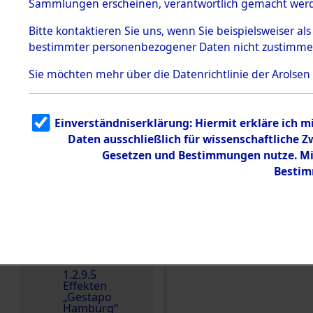
dem KZ
Sammlungen erscheinen, verantwortlich gemacht wer
Dachau
Bitte
kontaktieren
Sie uns, wenn Sie beispielsweiser al
1.2.9.2
Effekten aus
bestimmter personenbezogener Daten nicht zustimme
dem KZ
Dachau,
Sie möchten mehr über die Datenrichtlinie der Arolsen
Bayerisches
Landesentsch
ädigungsamt
1.2.9.3
Einverständniserklärung: Hiermit erkläre ich 
Effekten aus
Daten ausschließlich für wissenschaftliche
dem KZ
Einen Kommentar schr
Neuengamm
Gesetzen und Bestimmungen nutze. Mir
e
Bestim
Dokument
e
1.2.9.4
Effekten nicht
identifizierter
Eigentümer
1.2.9.5
Effekten
„Gestapo
Hamburg“