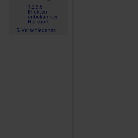
1.2.9.6
Effekten
unbekannter
Herkunft
5. Verschiedenes