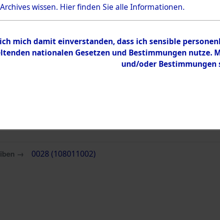
Bestand
 Archives wissen.
Hier
finden Sie alle Informationen.
Dokumente
 ich mich damit einverstanden, dass ich sensible persone
tenden nationalen Gesetzen und Bestimmungen nutze. Mir
und/oder Bestimmungen st
eiben →
0028 (108011002)