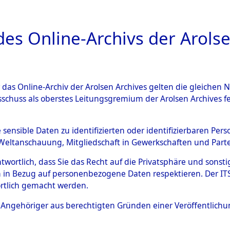
a
A
es Online-Archivs der Arolse
DIGITAL COLLEC
r das Online-Archiv der Arolsen Archives gelten die gleiche
ESCHREIBUNG
ARCHIVALE
ÜBERSICHT
BILD
sschuss als oberstes Leitungsgremium der Arolsen Archives 
011002)
e sensible Daten zu identifizierten oder identifizierbaren Pe
Weltanschauung, Mitgliedschaft in Gewerkschaften und Partei
antwortlich, dass Sie das Recht auf die Privatsphäre und sons
0028 (108011002)
 in Bezug auf personenbezogene Daten respektieren. Der ITS k
rtlich gemacht werden.
Person
MORELL MO
ls Angehöriger aus berechtigten Gründen einer Veröffentlic