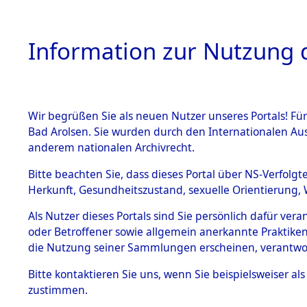
Information zur Nutzung d
Wir begrüßen Sie als neuen Nutzer unseres Portals! Fü
HOME
BESTANDSB
Bad Arolsen. Sie wurden durch den Internationalen Au
anderem nationalen Archivrecht.
BESTÄNDE
0028 (108
Bitte beachten Sie, dass dieses Portal über NS-Verfolgt
Herkunft, Gesundheitszustand, sexuelle Orientierung, 
1.
Inhaftierungsdoku
Als Nutzer dieses Portals sind Sie persönlich dafür ver
mente
oder Betroffener sowie allgemein anerkannte Praktiken
1.2.9 Beim ITS
die Nutzung seiner Sammlungen erscheinen, verantwo
verwahrte
Effekten
Bitte
kontaktieren
Sie uns, wenn Sie beispielsweiser a
1.2.9.1
zustimmen.
Effekten aus