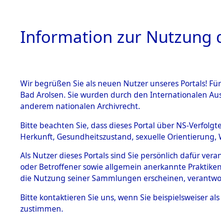
Information zur Nutzung d
Wir begrüßen Sie als neuen Nutzer unseres Portals! Fü
HOME
BESTANDSB
Bad Arolsen. Sie wurden durch den Internationalen Au
anderem nationalen Archivrecht.
BESTÄNDE
0001 (108
Bitte beachten Sie, dass dieses Portal über NS-Verfolgt
Herkunft, Gesundheitszustand, sexuelle Orientierung, 
1.
Inhaftierungsdoku
Als Nutzer dieses Portals sind Sie persönlich dafür ver
mente
oder Betroffener sowie allgemein anerkannte Praktiken
1.2.9 Beim ITS
die Nutzung seiner Sammlungen erscheinen, verantwo
verwahrte
Effekten
Bitte
kontaktieren
Sie uns, wenn Sie beispielsweiser a
1.2.9.1
zustimmen.
Effekten aus