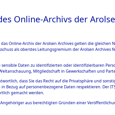
a
A
es Online-Archivs der Arolse
DIGITAL COLLEC
r das Online-Archiv der Arolsen Archives gelten die gleiche
ESCHREIBUNG
ARCHIVALE
ÜBERSICHT
BILD
sschuss als oberstes Leitungsgremium der Arolsen Archives 
011117)
e sensible Daten zu identifizierten oder identifizierbaren Pe
Weltanschauung, Mitgliedschaft in Gewerkschaften und Partei
antwortlich, dass Sie das Recht auf die Privatsphäre und sons
0001 (108011117)
 in Bezug auf personenbezogene Daten respektieren. Der ITS k
rtlich gemacht werden.
Person
MÜLLER, E
ls Angehöriger aus berechtigten Gründen einer Veröffentlic