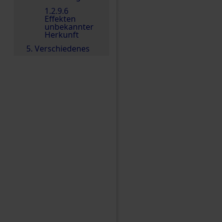
1.2.9.6
Effekten
unbekannter
Herkunft
5. Verschiedenes