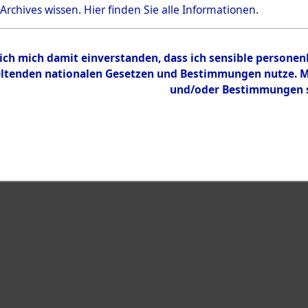
Bestand
 Archives wissen.
Hier
finden Sie alle Informationen.
Dokumente
 ich mich damit einverstanden, dass ich sensible persone
tenden nationalen Gesetzen und Bestimmungen nutze. Mir
und/oder Bestimmungen st
eiben →
0001 (108011117)