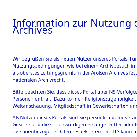
Information zur Nutzung d
Archives
HOME
BESTANDSBESCHREIBUNG
ARCHIVAL
Wir begrüßen Sie als neuen Nutzer unseres Portals! Für
Nutzungsbedingungen wie bei einem Archivbesuch in B
als oberstes Leitungsgremium der Arolsen Archives f
BESTÄNDE
0004 (108
nationalen Archivrecht.
1.
Bitte beachten Sie, dass dieses Portal über NS-Verfolgte
Inhaftierungsdoku
Personen enthält. Dazu können Religionszugehörigkeit,
mente
Weltanschauung, Mitgliedschaft in Gewerkschaften und 
1.2.9 Beim ITS
verwahrte
Als Nutzer dieses Portals sind Sie persönlich dafür vera
Effekten
Gesetze und die schutzwürdigen Belange Dritter oder B
1.2.9.1
personenbezogene Daten respektieren. Der ITS kann nic
Effekten aus