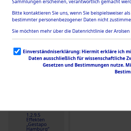
dem KZ
Sammlungen erscheinen, verantwortlich gemacht wer
Dachau
Bitte
kontaktieren
Sie uns, wenn Sie beispielsweiser al
1.2.9.2
Effekten aus
bestimmter personenbezogener Daten nicht zustimme
dem KZ
Dachau,
Sie möchten mehr über die Datenrichtlinie der Arolsen
Bayerisches
Landesentsch
ädigungsamt
1.2.9.3
Einverständniserklärung: Hiermit erkläre ich 
Effekten aus
Daten ausschließlich für wissenschaftliche
dem KZ
Neuengamm
Gesetzen und Bestimmungen nutze. Mir
e
Bestim
Dokument
e
1.2.9.4
Einen Kommentar schr
Effekten nicht
identifizierter
Eigentümer
1.2.9.5
Effekten
„Gestapo
Hamburg“