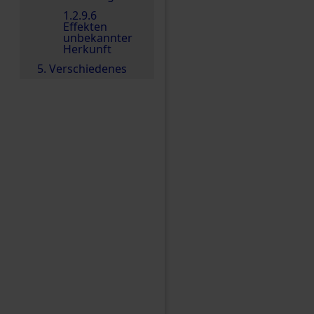
1.2.9.6
Effekten
unbekannter
Herkunft
5. Verschiedenes