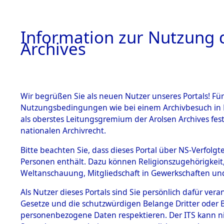
Information zur Nutzung d
Archives
HOME
BESTANDSBESCHREIBUNG
ARCHIVAL
Wir begrüßen Sie als neuen Nutzer unseres Portals! Für
Nutzungsbedingungen wie bei einem Archivbesuch in B
als oberstes Leitungsgremium der Arolsen Archives f
BESTÄNDE
0003 (108
nationalen Archivrecht.
1.
Bitte beachten Sie, dass dieses Portal über NS-Verfolgte
Inhaftierungsdoku
Personen enthält. Dazu können Religionszugehörigkeit,
mente
Weltanschauung, Mitgliedschaft in Gewerkschaften und 
1.2.9 Beim ITS
verwahrte
Als Nutzer dieses Portals sind Sie persönlich dafür vera
Effekten
Gesetze und die schutzwürdigen Belange Dritter oder B
1.2.9.1
personenbezogene Daten respektieren. Der ITS kann nic
Effekten aus