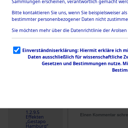
dem KZ
Sammlungen erscheinen, verantwortlich gemacht wer
Dachau
Bitte
kontaktieren
Sie uns, wenn Sie beispielsweiser al
1.2.9.2
Effekten aus
bestimmter personenbezogener Daten nicht zustimme
dem KZ
Dachau,
Sie möchten mehr über die Datenrichtlinie der Arolsen
Bayerisches
Landesentsch
ädigungsamt
1.2.9.3
Einverständniserklärung: Hiermit erkläre ich 
Effekten aus
Daten ausschließlich für wissenschaftliche
dem KZ
Neuengamm
Gesetzen und Bestimmungen nutze. Mir
e
Bestim
Dokument
e
1.2.9.4
Effekten nicht
identifizierter
Eigentümer
1.2.9.5
Einen Kommentar schr
Effekten
„Gestapo
Hamburg“