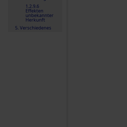
1.2.9.6
Effekten
unbekannter
Herkunft
5. Verschiedenes