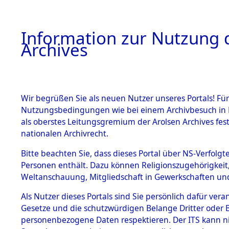
Information zur Nutzung d
Archives
HOME
BESTANDSBESCHREIBUNG
ARCHIVAL
Wir begrüßen Sie als neuen Nutzer unseres Portals! Für
Nutzungsbedingungen wie bei einem Archivbesuch in B
als oberstes Leitungsgremium der Arolsen Archives f
BESTÄNDE
0003 (108
nationalen Archivrecht.
1.
Bitte beachten Sie, dass dieses Portal über NS-Verfolgte
Inhaftierungsdoku
Personen enthält. Dazu können Religionszugehörigkeit,
mente
Weltanschauung, Mitgliedschaft in Gewerkschaften und 
1.2.9 Beim ITS
verwahrte
Als Nutzer dieses Portals sind Sie persönlich dafür vera
Effekten
Gesetze und die schutzwürdigen Belange Dritter oder B
1.2.9.1
personenbezogene Daten respektieren. Der ITS kann nic
Effekten aus