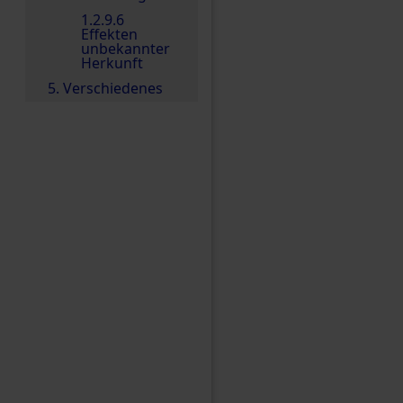
1.2.9.6
Effekten
unbekannter
Herkunft
5. Verschiedenes