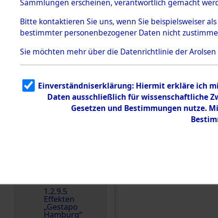
dem KZ
Sammlungen erscheinen, verantwortlich gemacht wer
Dachau
Bitte
kontaktieren
Sie uns, wenn Sie beispielsweiser al
1.2.9.2
Effekten aus
bestimmter personenbezogener Daten nicht zustimme
dem KZ
Dachau,
Sie möchten mehr über die Datenrichtlinie der Arolsen
Bayerisches
Landesentsch
ädigungsamt
1.2.9.3
Einverständniserklärung: Hiermit erkläre ich 
Effekten aus
Daten ausschließlich für wissenschaftliche
dem KZ
Einen Kommentar schr
Neuengamm
Gesetzen und Bestimmungen nutze. Mir
e
Bestim
Dokument
e
1.2.9.4
Effekten nicht
identifizierter
Eigentümer
1.2.9.5
Effekten
„Gestapo
Hamburg“