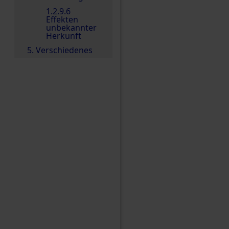
1.2.9.6
Effekten
unbekannter
Herkunft
5. Verschiedenes