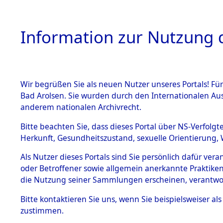
Information zur Nutzung d
Wir begrüßen Sie als neuen Nutzer unseres Portals! Fü
HOME
BESTANDSB
Bad Arolsen. Sie wurden durch den Internationalen Au
anderem nationalen Archivrecht.
BESTÄNDE
0003 (108
Bitte beachten Sie, dass dieses Portal über NS-Verfolgt
Herkunft, Gesundheitszustand, sexuelle Orientierung, 
1.
Inhaftierungsdoku
Als Nutzer dieses Portals sind Sie persönlich dafür ver
mente
oder Betroffener sowie allgemein anerkannte Praktiken
1.2.9 Beim ITS
die Nutzung seiner Sammlungen erscheinen, verantwo
verwahrte
Effekten
Bitte
kontaktieren
Sie uns, wenn Sie beispielsweiser a
1.2.9.1
zustimmen.
Effekten aus