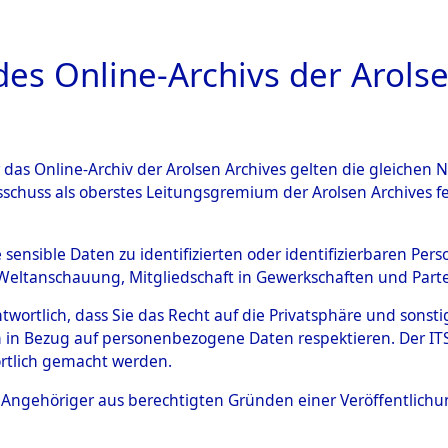
a
A
es Online-Archivs der Arolse
DIGITAL COLLEC
r das Online-Archiv der Arolsen Archives gelten die gleiche
ESCHREIBUNG
ARCHIVALE
ÜBERSICHT
BILD
sschuss als oberstes Leitungsgremium der Arolsen Archives 
012153)
e sensible Daten zu identifizierten oder identifizierbaren Pe
Weltanschauung, Mitgliedschaft in Gewerkschaften und Partei
antwortlich, dass Sie das Recht auf die Privatsphäre und sons
0003 (108012153)
 in Bezug auf personenbezogene Daten respektieren. Der ITS k
rtlich gemacht werden.
Person
PETROWSKI,
ls Angehöriger aus berechtigten Gründen einer Veröffentlic