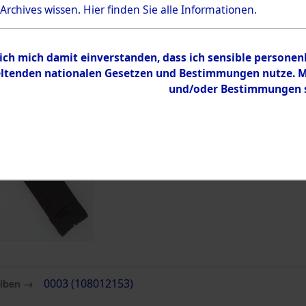
Bestand
 Archives wissen.
Hier
finden Sie alle Informationen.
Dokumente
 ich mich damit einverstanden, dass ich sensible persone
tenden nationalen Gesetzen und Bestimmungen nutze. Mir
und/oder Bestimmungen st
eiben →
0003 (108012153)