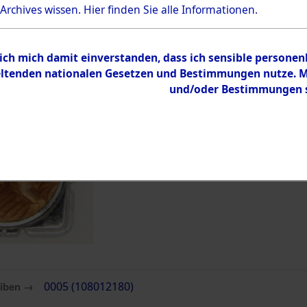
Bestand
 Archives wissen.
Hier
finden Sie alle Informationen.
Dokumente
 ich mich damit einverstanden, dass ich sensible persone
tenden nationalen Gesetzen und Bestimmungen nutze. Mir
und/oder Bestimmungen st
eiben →
0005 (108012180)