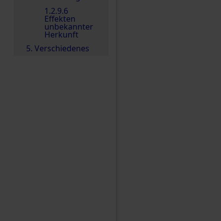
1.2.9.6
Effekten
unbekannter
Herkunft
5. Verschiedenes