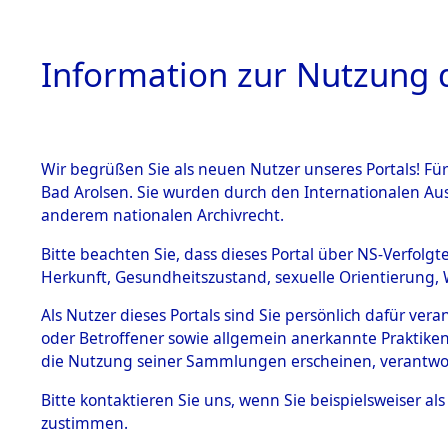
Information zur Nutzung d
Wir begrüßen Sie als neuen Nutzer unseres Portals! Fü
HOME
BESTANDSB
Bad Arolsen. Sie wurden durch den Internationalen Au
anderem nationalen Archivrecht.
BESTÄNDE
0005 (108
Bitte beachten Sie, dass dieses Portal über NS-Verfolgt
Herkunft, Gesundheitszustand, sexuelle Orientierung, 
1.
Inhaftierungsdoku
Als Nutzer dieses Portals sind Sie persönlich dafür ver
mente
oder Betroffener sowie allgemein anerkannte Praktiken
1.2.9 Beim ITS
die Nutzung seiner Sammlungen erscheinen, verantwo
verwahrte
Effekten
Bitte
kontaktieren
Sie uns, wenn Sie beispielsweiser a
1.2.9.1
zustimmen.
Effekten aus