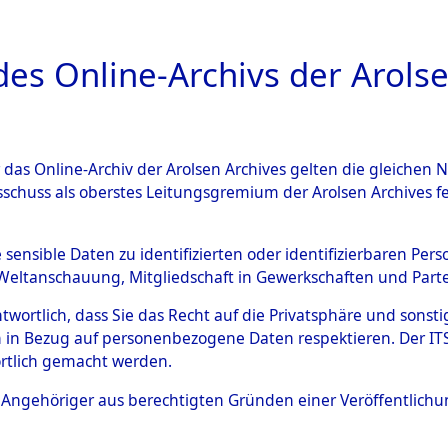
a
A
es Online-Archivs der Arolse
DIGITAL COLLEC
r das Online-Archiv der Arolsen Archives gelten die gleiche
ESCHREIBUNG
ARCHIVALE
ÜBERSICHT
BILD
sschuss als oberstes Leitungsgremium der Arolsen Archives 
012180)
e sensible Daten zu identifizierten oder identifizierbaren Pe
Weltanschauung, Mitgliedschaft in Gewerkschaften und Partei
antwortlich, dass Sie das Recht auf die Privatsphäre und sons
0005 (108012180)
 in Bezug auf personenbezogene Daten respektieren. Der ITS k
rtlich gemacht werden.
Person
PFLUG, JO
ls Angehöriger aus berechtigten Gründen einer Veröffentlic