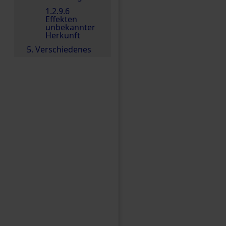
1.2.9.6
Effekten
unbekannter
Herkunft
5. Verschiedenes