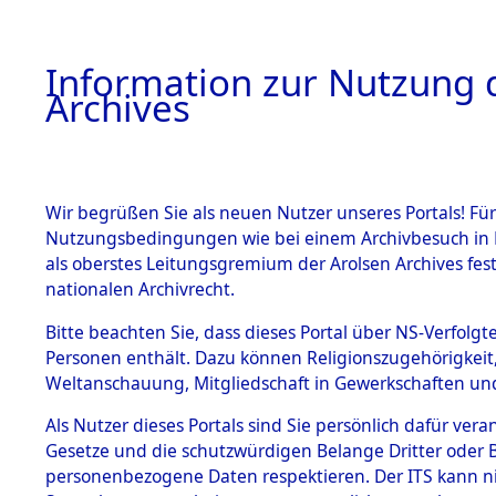
Information zur Nutzung d
Archives
HOME
BESTANDSBESCHREIBUNG
ARCHIVAL
Wir begrüßen Sie als neuen Nutzer unseres Portals! Für
Nutzungsbedingungen wie bei einem Archivbesuch in B
als oberstes Leitungsgremium der Arolsen Archives f
BESTÄNDE
0020 (108
nationalen Archivrecht.
1.
Bitte beachten Sie, dass dieses Portal über NS-Verfolgte
Inhaftierungsdoku
Personen enthält. Dazu können Religionszugehörigkeit,
mente
Weltanschauung, Mitgliedschaft in Gewerkschaften und 
1.2.9 Beim ITS
verwahrte
Als Nutzer dieses Portals sind Sie persönlich dafür vera
Effekten
Gesetze und die schutzwürdigen Belange Dritter oder B
1.2.9.1
personenbezogene Daten respektieren. Der ITS kann nic
Effekten aus