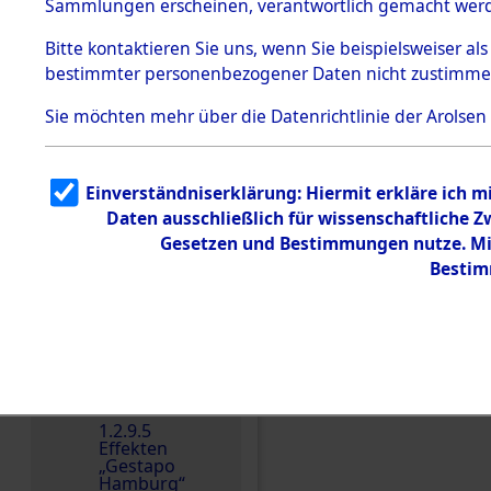
dem KZ
Sammlungen erscheinen, verantwortlich gemacht wer
Dachau
Bitte
kontaktieren
Sie uns, wenn Sie beispielsweiser al
1.2.9.2
Effekten aus
bestimmter personenbezogener Daten nicht zustimme
dem KZ
Dachau,
Sie möchten mehr über die Datenrichtlinie der Arolsen
Bayerisches
Landesentsch
ädigungsamt
1.2.9.3
Einverständniserklärung: Hiermit erkläre ich 
Effekten aus
Daten ausschließlich für wissenschaftliche
dem KZ
Einen Kommentar schr
Neuengamm
Gesetzen und Bestimmungen nutze. Mir
e
Bestim
Dokument
e
1.2.9.4
Effekten nicht
identifizierter
Eigentümer
1.2.9.5
Effekten
„Gestapo
Hamburg“