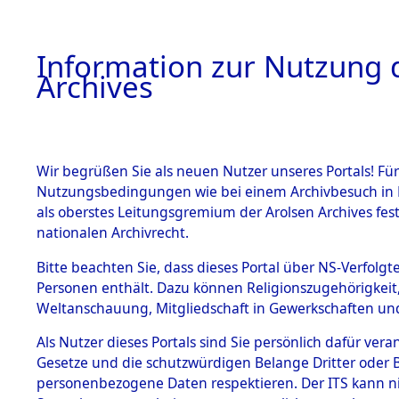
Information zur Nutzung d
Archives
HOME
BESTANDSBESCHREIBUNG
ARCHIVAL
Wir begrüßen Sie als neuen Nutzer unseres Portals! Für
Nutzungsbedingungen wie bei einem Archivbesuch in B
als oberstes Leitungsgremium der Arolsen Archives f
BESTÄNDE
0001 (108
nationalen Archivrecht.
1.
Bitte beachten Sie, dass dieses Portal über NS-Verfolgte
Inhaftierungsdoku
Personen enthält. Dazu können Religionszugehörigkeit,
mente
Weltanschauung, Mitgliedschaft in Gewerkschaften und 
1.2.9 Beim ITS
verwahrte
Als Nutzer dieses Portals sind Sie persönlich dafür vera
Effekten
Gesetze und die schutzwürdigen Belange Dritter oder B
1.2.9.1
personenbezogene Daten respektieren. Der ITS kann nic
Effekten aus