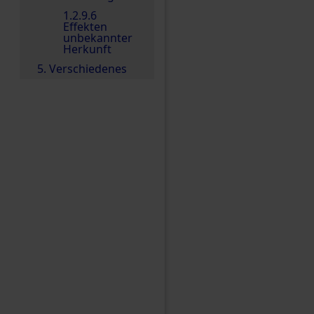
1.2.9.6
Effekten
unbekannter
Herkunft
5. Verschiedenes