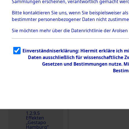
dem KZ
Sammlungen erscheinen, verantwortlich gemacht wer
Dachau
Bitte
kontaktieren
Sie uns, wenn Sie beispielsweiser al
1.2.9.2
Effekten aus
bestimmter personenbezogener Daten nicht zustimme
dem KZ
Dachau,
Sie möchten mehr über die Datenrichtlinie der Arolsen
Bayerisches
Landesentsch
ädigungsamt
1.2.9.3
Einverständniserklärung: Hiermit erkläre ich 
Effekten aus
Einen Kommentar schr
Daten ausschließlich für wissenschaftliche
dem KZ
Neuengamm
Gesetzen und Bestimmungen nutze. Mir
e
Bestim
Dokument
e
1.2.9.4
Effekten nicht
identifizierter
Eigentümer
1.2.9.5
Effekten
„Gestapo
Hamburg“