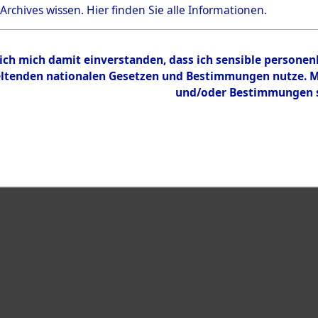
Bestand
 Archives wissen.
Hier
finden Sie alle Informationen.
Dokumente
 ich mich damit einverstanden, dass ich sensible persone
tenden nationalen Gesetzen und Bestimmungen nutze. Mir
und/oder Bestimmungen st
eiben →
0015 (108012580)