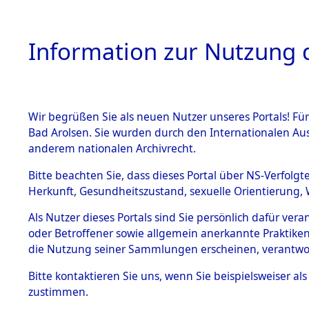
Information zur Nutzung d
Wir begrüßen Sie als neuen Nutzer unseres Portals! Fü
HOME
BESTANDSB
Bad Arolsen. Sie wurden durch den Internationalen Au
anderem nationalen Archivrecht.
BESTÄNDE
0015 (108
Bitte beachten Sie, dass dieses Portal über NS-Verfolgt
Herkunft, Gesundheitszustand, sexuelle Orientierung, 
1.
Inhaftierungsdoku
Als Nutzer dieses Portals sind Sie persönlich dafür ver
mente
oder Betroffener sowie allgemein anerkannte Praktiken
1.2.9 Beim ITS
die Nutzung seiner Sammlungen erscheinen, verantwo
verwahrte
Effekten
Bitte
kontaktieren
Sie uns, wenn Sie beispielsweiser a
1.2.9.1
zustimmen.
Effekten aus