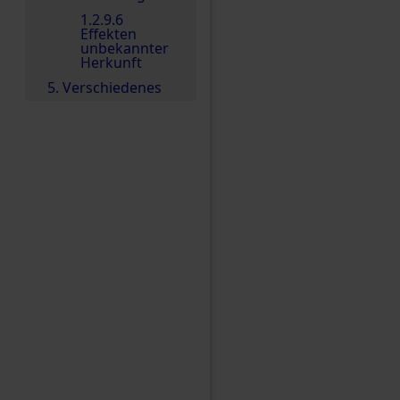
1.2.9.6
Effekten
unbekannter
Herkunft
5. Verschiedenes