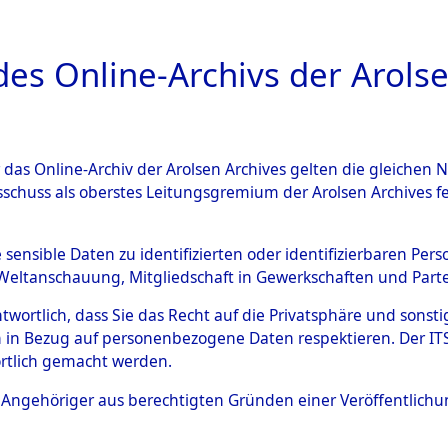
a
A
es Online-Archivs der Arolse
DIGITAL COLLEC
r das Online-Archiv der Arolsen Archives gelten die gleiche
ESCHREIBUNG
ARCHIVALE
ÜBERSICHT
BILD
sschuss als oberstes Leitungsgremium der Arolsen Archives 
012580)
e sensible Daten zu identifizierten oder identifizierbaren Pe
Weltanschauung, Mitgliedschaft in Gewerkschaften und Partei
antwortlich, dass Sie das Recht auf die Privatsphäre und sons
0015 (108012580)
 in Bezug auf personenbezogene Daten respektieren. Der ITS k
rtlich gemacht werden.
Person
POTHOVEN,
ls Angehöriger aus berechtigten Gründen einer Veröffentlic