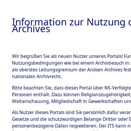
Information zur Nutzung d
Archives
HOME
BESTANDSBESCHREIBUNG
ARCHIVAL
Wir begrüßen Sie als neuen Nutzer unseres Portals! Für
Nutzungsbedingungen wie bei einem Archivbesuch in B
als oberstes Leitungsgremium der Arolsen Archives f
BESTÄNDE
0001 (108
nationalen Archivrecht.
1.
Bitte beachten Sie, dass dieses Portal über NS-Verfolgte
Inhaftierungsdoku
Personen enthält. Dazu können Religionszugehörigkeit,
mente
Weltanschauung, Mitgliedschaft in Gewerkschaften und 
1.2.9 Beim ITS
verwahrte
Als Nutzer dieses Portals sind Sie persönlich dafür vera
Effekten
Gesetze und die schutzwürdigen Belange Dritter oder B
1.2.9.1
personenbezogene Daten respektieren. Der ITS kann nic
Effekten aus