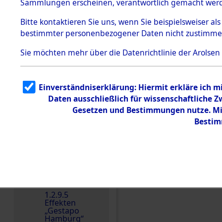
dem KZ
Sammlungen erscheinen, verantwortlich gemacht wer
Dachau
Bitte
kontaktieren
Sie uns, wenn Sie beispielsweiser al
1.2.9.2
Effekten aus
bestimmter personenbezogener Daten nicht zustimme
dem KZ
Dachau,
Sie möchten mehr über die Datenrichtlinie der Arolsen
Bayerisches
Landesentsch
ädigungsamt
1.2.9.3
Einverständniserklärung: Hiermit erkläre ich 
Effekten aus
Daten ausschließlich für wissenschaftliche
dem KZ
Neuengamm
Gesetzen und Bestimmungen nutze. Mir
e
Bestim
Einen Kommentar schr
Dokument
e
1.2.9.4
Effekten nicht
identifizierter
Eigentümer
1.2.9.5
Effekten
„Gestapo
Hamburg“