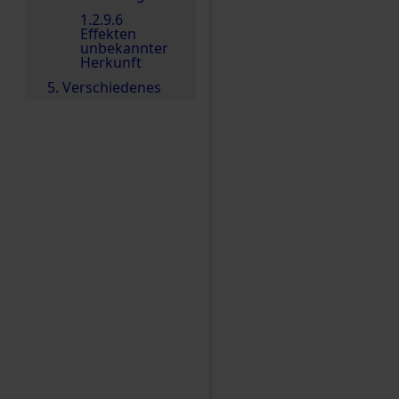
1.2.9.6
Effekten
unbekannter
Herkunft
5. Verschiedenes