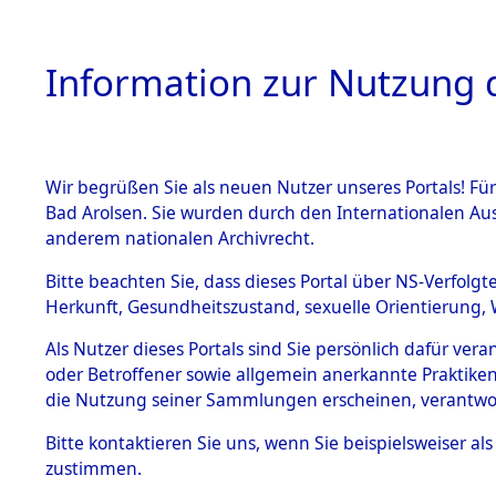
Information zur Nutzung d
Wir begrüßen Sie als neuen Nutzer unseres Portals! Fü
HOME
BESTANDSB
Bad Arolsen. Sie wurden durch den Internationalen Au
anderem nationalen Archivrecht.
BESTÄNDE
0002 (108
Bitte beachten Sie, dass dieses Portal über NS-Verfolgt
Herkunft, Gesundheitszustand, sexuelle Orientierung, 
1.
Inhaftierungsdoku
Als Nutzer dieses Portals sind Sie persönlich dafür ver
mente
oder Betroffener sowie allgemein anerkannte Praktiken
1.2.9 Beim ITS
die Nutzung seiner Sammlungen erscheinen, verantwo
verwahrte
Effekten
Bitte
kontaktieren
Sie uns, wenn Sie beispielsweiser a
1.2.9.1
zustimmen.
Effekten aus