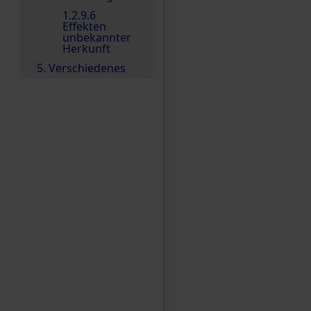
1.2.9.6
Effekten
unbekannter
Herkunft
5. Verschiedenes