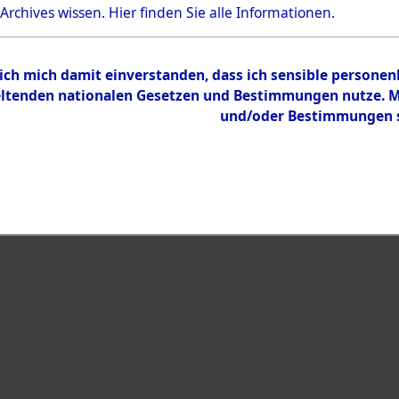
Bestand
 Archives wissen.
Hier
finden Sie alle Informationen.
Dokumente
 ich mich damit einverstanden, dass ich sensible persone
tenden nationalen Gesetzen und Bestimmungen nutze. Mir
und/oder Bestimmungen st
eiben →
0002 (108012786)