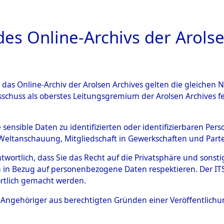
a
A
es Online-Archivs der Arolse
DIGITAL COLLEC
r das Online-Archiv der Arolsen Archives gelten die gleiche
ESCHREIBUNG
ARCHIVALE
ÜBERSICHT
BILD
sschuss als oberstes Leitungsgremium der Arolsen Archives 
012786)
e sensible Daten zu identifizierten oder identifizierbaren Pe
Weltanschauung, Mitgliedschaft in Gewerkschaften und Partei
antwortlich, dass Sie das Recht auf die Privatsphäre und sons
0002 (108012786)
 in Bezug auf personenbezogene Daten respektieren. Der ITS k
rtlich gemacht werden.
Person
RADJONOW,
ls Angehöriger aus berechtigten Gründen einer Veröffentlic