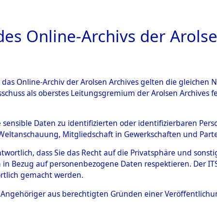
a
A
es Online-Archivs der Arolse
DIGITAL COLLEC
r das Online-Archiv der Arolsen Archives gelten die gleiche
ESCHREIBUNG
ARCHIVALE
ÜBERSICHT
BILD
sschuss als oberstes Leitungsgremium der Arolsen Archives 
012842)
e sensible Daten zu identifizierten oder identifizierbaren Pe
Weltanschauung, Mitgliedschaft in Gewerkschaften und Partei
antwortlich, dass Sie das Recht auf die Privatsphäre und sons
0001 (108012842)
 in Bezug auf personenbezogene Daten respektieren. Der ITS k
rtlich gemacht werden.
Person
RAPCIVSKIS
ls Angehöriger aus berechtigten Gründen einer Veröffentlic