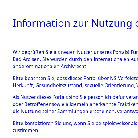
Information zur Nutzung d
Wir begrüßen Sie als neuen Nutzer unseres Portals! Fü
HOME
BESTANDSB
Bad Arolsen. Sie wurden durch den Internationalen Au
anderem nationalen Archivrecht.
BESTÄNDE
0001 (108
Bitte beachten Sie, dass dieses Portal über NS-Verfolgt
Herkunft, Gesundheitszustand, sexuelle Orientierung, 
1.
Inhaftierungsdoku
Als Nutzer dieses Portals sind Sie persönlich dafür ver
mente
oder Betroffener sowie allgemein anerkannte Praktiken
1.2.9 Beim ITS
die Nutzung seiner Sammlungen erscheinen, verantwo
verwahrte
Effekten
Bitte
kontaktieren
Sie uns, wenn Sie beispielsweiser a
1.2.9.1
zustimmen.
Effekten aus