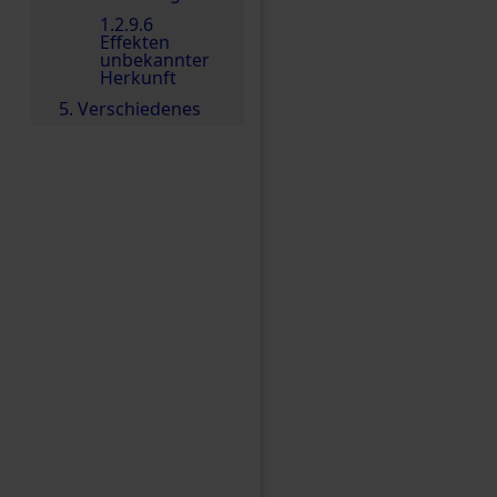
1.2.9.6
Effekten
unbekannter
Herkunft
5. Verschiedenes