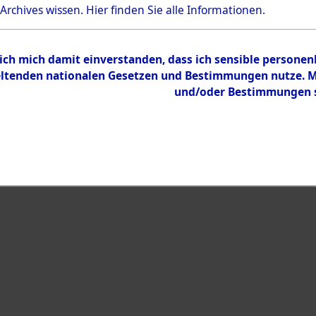
Bestand
 Archives wissen.
Hier
finden Sie alle Informationen.
Dokumente
 ich mich damit einverstanden, dass ich sensible persone
tenden nationalen Gesetzen und Bestimmungen nutze. Mir
und/oder Bestimmungen st
eiben →
0001 (108012842)