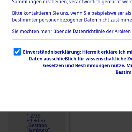
dem KZ
Sammlungen erscheinen, verantwortlich gemacht wer
Dachau
Bitte
kontaktieren
Sie uns, wenn Sie beispielsweiser al
1.2.9.2
Effekten aus
bestimmter personenbezogener Daten nicht zustimme
dem KZ
Dachau,
Sie möchten mehr über die Datenrichtlinie der Arolsen
Bayerisches
Landesentsch
ädigungsamt
1.2.9.3
Einverständniserklärung: Hiermit erkläre ich 
Effekten aus
Daten ausschließlich für wissenschaftliche
dem KZ
Einen Kommentar schr
Neuengamm
Gesetzen und Bestimmungen nutze. Mir
e
Bestim
Dokument
e
1.2.9.4
Effekten nicht
identifizierter
Eigentümer
1.2.9.5
Effekten
„Gestapo
Hamburg“