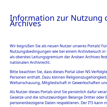
Information zur Nutzung d
Archives
HOME
BESTANDSBESCHREIBUNG
ARCHIVAL
Wir begrüßen Sie als neuen Nutzer unseres Portals! Für
Nutzungsbedingungen wie bei einem Archivbesuch in B
als oberstes Leitungsgremium der Arolsen Archives f
BESTÄNDE
0009 (108
nationalen Archivrecht.
1.
Bitte beachten Sie, dass dieses Portal über NS-Verfolgte
Inhaftierungsdoku
Personen enthält. Dazu können Religionszugehörigkeit,
mente
Weltanschauung, Mitgliedschaft in Gewerkschaften und 
1.2.9 Beim ITS
verwahrte
Als Nutzer dieses Portals sind Sie persönlich dafür vera
Effekten
Gesetze und die schutzwürdigen Belange Dritter oder B
1.2.9.1
personenbezogene Daten respektieren. Der ITS kann nic
Effekten aus