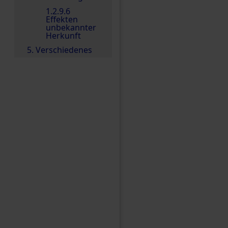
1.2.9.6
Effekten
unbekannter
Herkunft
5. Verschiedenes