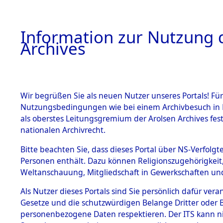
Information zur Nutzung d
Archives
HOME
BESTANDSBESCHREIBUNG
ARCHIVAL
Wir begrüßen Sie als neuen Nutzer unseres Portals! Für
Nutzungsbedingungen wie bei einem Archivbesuch in B
als oberstes Leitungsgremium der Arolsen Archives f
BESTÄNDE
0001 (108
nationalen Archivrecht.
1.
Bitte beachten Sie, dass dieses Portal über NS-Verfolgte
Inhaftierungsdoku
Personen enthält. Dazu können Religionszugehörigkeit,
mente
Weltanschauung, Mitgliedschaft in Gewerkschaften und 
1.2.9 Beim ITS
verwahrte
Als Nutzer dieses Portals sind Sie persönlich dafür vera
Effekten
Gesetze und die schutzwürdigen Belange Dritter oder B
1.2.9.1
personenbezogene Daten respektieren. Der ITS kann nic
Effekten aus