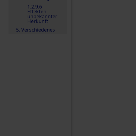
1.2.9.6
Effekten
unbekannter
Herkunft
5. Verschiedenes