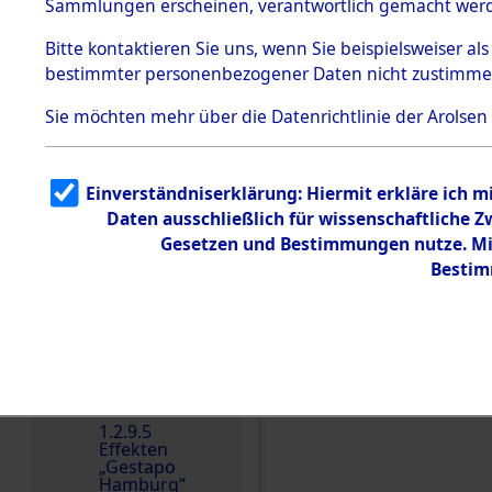
dem KZ
Sammlungen erscheinen, verantwortlich gemacht wer
Dachau
Bitte
kontaktieren
Sie uns, wenn Sie beispielsweiser al
1.2.9.2
Effekten aus
bestimmter personenbezogener Daten nicht zustimme
dem KZ
Dachau,
Sie möchten mehr über die Datenrichtlinie der Arolsen
Bayerisches
Landesentsch
ädigungsamt
1.2.9.3
Einverständniserklärung: Hiermit erkläre ich 
Effekten aus
Daten ausschließlich für wissenschaftliche
dem KZ
Einen Kommentar schr
Neuengamm
Gesetzen und Bestimmungen nutze. Mir
e
Bestim
Dokument
e
1.2.9.4
Effekten nicht
identifizierter
Eigentümer
1.2.9.5
Effekten
„Gestapo
Hamburg“