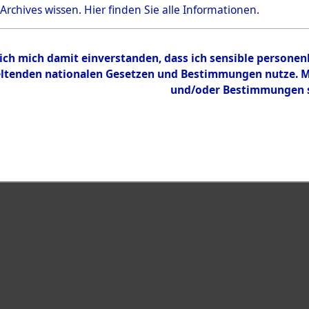
Bestand
 Archives wissen.
Hier
finden Sie alle Informationen.
Dokumente
 ich mich damit einverstanden, dass ich sensible persone
tenden nationalen Gesetzen und Bestimmungen nutze. Mir
und/oder Bestimmungen st
eiben →
0006 (108013063)