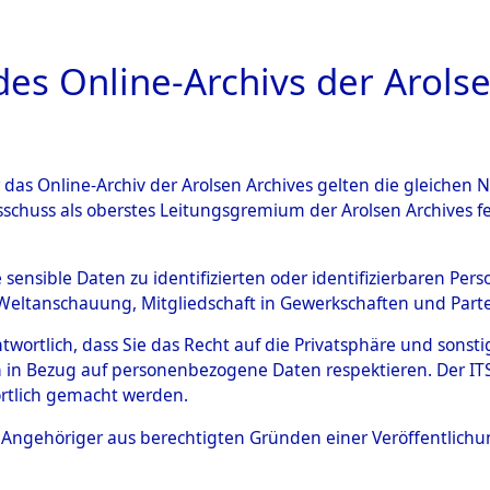
a
A
es Online-Archivs der Arolse
DIGITAL COLLEC
r das Online-Archiv der Arolsen Archives gelten die gleiche
ESCHREIBUNG
ARCHIVALE
ÜBERSICHT
BILD
sschuss als oberstes Leitungsgremium der Arolsen Archives 
013063)
e sensible Daten zu identifizierten oder identifizierbaren Pe
Weltanschauung, Mitgliedschaft in Gewerkschaften und Partei
antwortlich, dass Sie das Recht auf die Privatsphäre und sons
0006 (108013063)
 in Bezug auf personenbezogene Daten respektieren. Der ITS k
rtlich gemacht werden.
Person
ROHL, JOH
ls Angehöriger aus berechtigten Gründen einer Veröffentlic