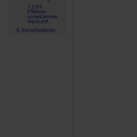
1.2.9.6
Effekten
unbekannter
Herkunft
5. Verschiedenes