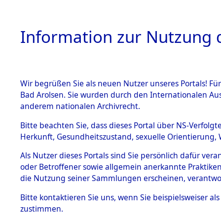
Information zur Nutzung d
Wir begrüßen Sie als neuen Nutzer unseres Portals! Fü
HOME
BESTANDSB
Bad Arolsen. Sie wurden durch den Internationalen Au
anderem nationalen Archivrecht.
BESTÄNDE
0006 (108
Bitte beachten Sie, dass dieses Portal über NS-Verfolgt
Herkunft, Gesundheitszustand, sexuelle Orientierung, 
1.
Inhaftierungsdoku
Als Nutzer dieses Portals sind Sie persönlich dafür ver
mente
oder Betroffener sowie allgemein anerkannte Praktiken
1.2.9 Beim ITS
die Nutzung seiner Sammlungen erscheinen, verantwo
verwahrte
Effekten
Bitte
kontaktieren
Sie uns, wenn Sie beispielsweiser a
1.2.9.1
zustimmen.
Effekten aus