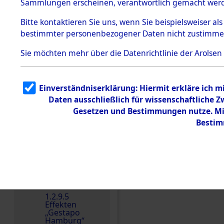
dem KZ
Sammlungen erscheinen, verantwortlich gemacht wer
Dachau
Bitte
kontaktieren
Sie uns, wenn Sie beispielsweiser al
1.2.9.2
Effekten aus
bestimmter personenbezogener Daten nicht zustimme
dem KZ
Dachau,
Sie möchten mehr über die Datenrichtlinie der Arolsen
Bayerisches
Landesentsch
ädigungsamt
1.2.9.3
Einverständniserklärung: Hiermit erkläre ich 
Effekten aus
Daten ausschließlich für wissenschaftliche
dem KZ
Neuengamm
Gesetzen und Bestimmungen nutze. Mir
e
Bestim
Dokument
e
1.2.9.4
Effekten nicht
identifizierter
Eigentümer
Einen Kommentar schr
1.2.9.5
Effekten
„Gestapo
Hamburg“