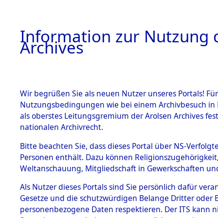
Information zur Nutzung d
Archives
HOME
BESTANDSBESCHREIBUNG
ARCHIVAL
Wir begrüßen Sie als neuen Nutzer unseres Portals! Für
Nutzungsbedingungen wie bei einem Archivbesuch in B
als oberstes Leitungsgremium der Arolsen Archives f
BESTÄNDE
0033 (108
nationalen Archivrecht.
1.
Bitte beachten Sie, dass dieses Portal über NS-Verfolgte
Inhaftierungsdoku
Personen enthält. Dazu können Religionszugehörigkeit,
mente
Weltanschauung, Mitgliedschaft in Gewerkschaften und 
1.2.9 Beim ITS
verwahrte
Als Nutzer dieses Portals sind Sie persönlich dafür vera
Effekten
Gesetze und die schutzwürdigen Belange Dritter oder B
1.2.9.1
personenbezogene Daten respektieren. Der ITS kann nic
Effekten aus