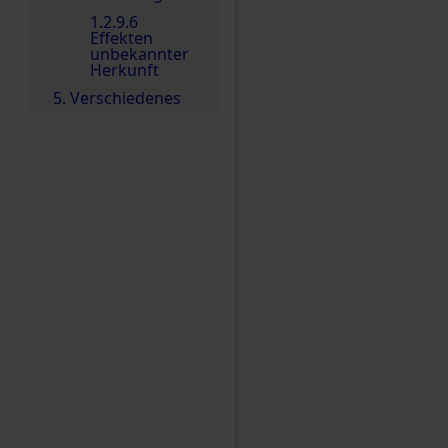
1.2.9.6
Effekten
unbekannter
Herkunft
5. Verschiedenes