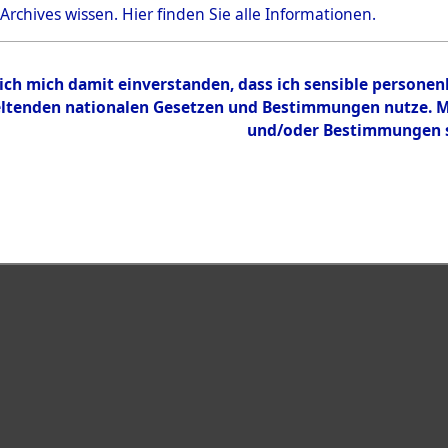
Bestand
 Archives wissen.
Hier
finden Sie alle Informationen.
Dokumente
 ich mich damit einverstanden, dass ich sensible persone
tenden nationalen Gesetzen und Bestimmungen nutze. Mir
und/oder Bestimmungen st
eiben →
0007 (108013236)