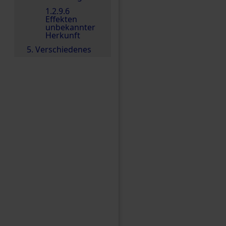
1.2.9.6
Effekten
unbekannter
Herkunft
5. Verschiedenes