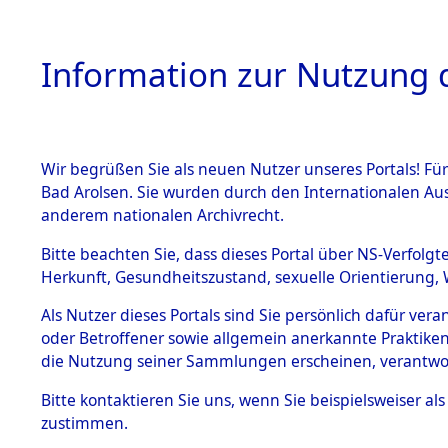
Information zur Nutzung d
Wir begrüßen Sie als neuen Nutzer unseres Portals! Fü
HOME
BESTANDSB
Bad Arolsen. Sie wurden durch den Internationalen Au
anderem nationalen Archivrecht.
BESTÄNDE
0007 (108
Bitte beachten Sie, dass dieses Portal über NS-Verfolgt
Herkunft, Gesundheitszustand, sexuelle Orientierung, 
1.
Inhaftierungsdoku
Als Nutzer dieses Portals sind Sie persönlich dafür ver
mente
oder Betroffener sowie allgemein anerkannte Praktiken
1.2.9 Beim ITS
die Nutzung seiner Sammlungen erscheinen, verantwo
verwahrte
Effekten
Bitte
kontaktieren
Sie uns, wenn Sie beispielsweiser a
1.2.9.1
zustimmen.
Effekten aus