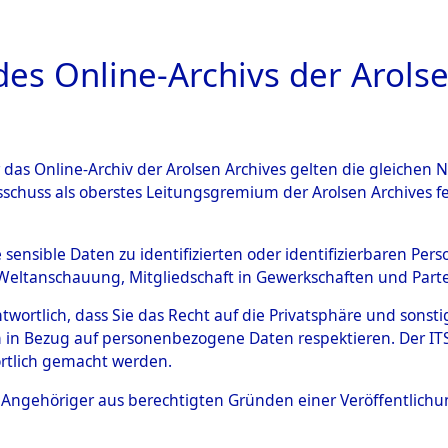
a
A
es Online-Archivs der Arolse
DIGITAL COLLEC
r das Online-Archiv der Arolsen Archives gelten die gleiche
ESCHREIBUNG
ARCHIVALE
ÜBERSICHT
BILD
sschuss als oberstes Leitungsgremium der Arolsen Archives 
013236)
e sensible Daten zu identifizierten oder identifizierbaren Pe
Weltanschauung, Mitgliedschaft in Gewerkschaften und Partei
antwortlich, dass Sie das Recht auf die Privatsphäre und sons
0007 (108013236)
 in Bezug auf personenbezogene Daten respektieren. Der ITS k
rtlich gemacht werden.
Person
ROTELLA, 
ls Angehöriger aus berechtigten Gründen einer Veröffentlic