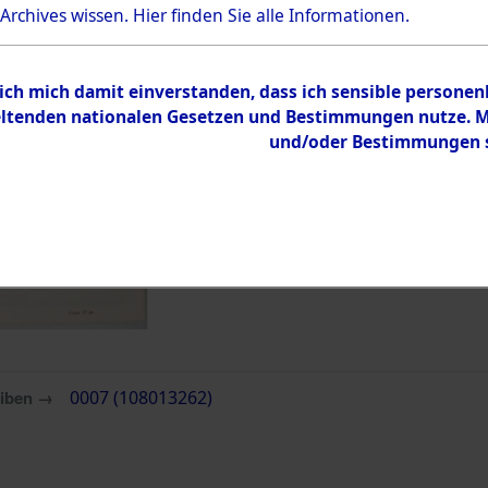
Bestand
 Archives wissen.
Hier
finden Sie alle Informationen.
Dokumente
 ich mich damit einverstanden, dass ich sensible persone
tenden nationalen Gesetzen und Bestimmungen nutze. Mir
und/oder Bestimmungen st
eiben →
0007 (108013262)