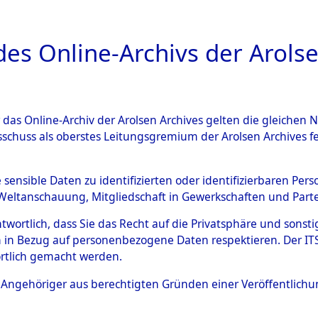
a
A
es Online-Archivs der Arolse
DIGITAL COLLEC
r das Online-Archiv der Arolsen Archives gelten die gleiche
ESCHREIBUNG
ARCHIVALE
ÜBERSICHT
BILD
sschuss als oberstes Leitungsgremium der Arolsen Archives 
013262)
e sensible Daten zu identifizierten oder identifizierbaren Pe
Weltanschauung, Mitgliedschaft in Gewerkschaften und Partei
antwortlich, dass Sie das Recht auf die Privatsphäre und sons
0007 (108013262)
 in Bezug auf personenbezogene Daten respektieren. Der ITS k
rtlich gemacht werden.
Person
ROWINSKI
ls Angehöriger aus berechtigten Gründen einer Veröffentlic