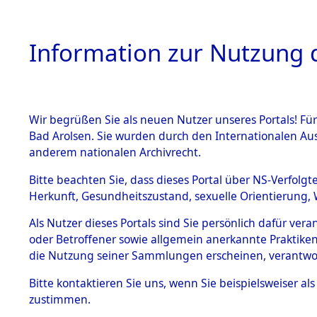
Information zur Nutzung d
Wir begrüßen Sie als neuen Nutzer unseres Portals! Fü
HOME
BESTANDSB
Bad Arolsen. Sie wurden durch den Internationalen Au
anderem nationalen Archivrecht.
BESTÄNDE
0007 (108
Bitte beachten Sie, dass dieses Portal über NS-Verfolgt
Herkunft, Gesundheitszustand, sexuelle Orientierung, 
1.
Inhaftierungsdoku
Als Nutzer dieses Portals sind Sie persönlich dafür ver
mente
oder Betroffener sowie allgemein anerkannte Praktiken
1.2.9 Beim ITS
die Nutzung seiner Sammlungen erscheinen, verantwo
verwahrte
Effekten
Bitte
kontaktieren
Sie uns, wenn Sie beispielsweiser a
1.2.9.1
zustimmen.
Effekten aus