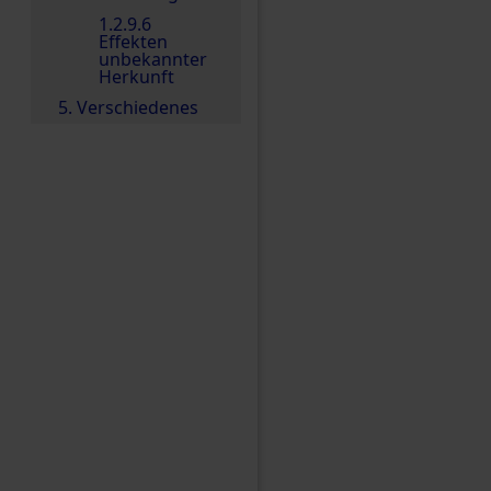
1.2.9.6
Effekten
unbekannter
Herkunft
5. Verschiedenes