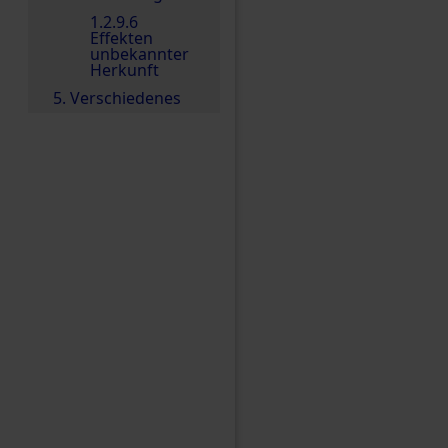
1.2.9.6
Effekten
unbekannter
Herkunft
5. Verschiedenes