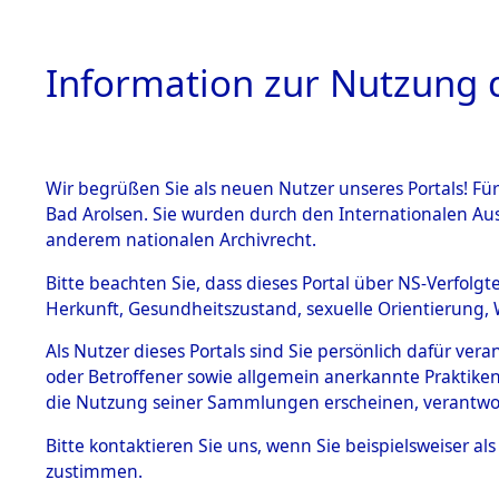
Information zur Nutzung d
Wir begrüßen Sie als neuen Nutzer unseres Portals! Fü
HOME
BESTANDSB
Bad Arolsen. Sie wurden durch den Internationalen Au
anderem nationalen Archivrecht.
BESTÄNDE
0002 (108
Bitte beachten Sie, dass dieses Portal über NS-Verfolgt
Herkunft, Gesundheitszustand, sexuelle Orientierung, 
1.
Inhaftierungsdoku
Als Nutzer dieses Portals sind Sie persönlich dafür ver
mente
oder Betroffener sowie allgemein anerkannte Praktiken
1.2.9 Beim ITS
die Nutzung seiner Sammlungen erscheinen, verantwo
verwahrte
Effekten
Bitte
kontaktieren
Sie uns, wenn Sie beispielsweiser a
1.2.9.1
zustimmen.
Effekten aus