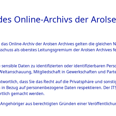
a
A
es Online-Archivs der Arolse
DIGITAL COLLEC
r das Online-Archiv der Arolsen Archives gelten die gleiche
ESCHREIBUNG
ARCHIVALE
ÜBERSICHT
BILD
sschuss als oberstes Leitungsgremium der Arolsen Archives 
013435)
e sensible Daten zu identifizierten oder identifizierbaren Pe
Weltanschauung, Mitgliedschaft in Gewerkschaften und Partei
antwortlich, dass Sie das Recht auf die Privatsphäre und sons
0002 (108013435)
 in Bezug auf personenbezogene Daten respektieren. Der ITS k
rtlich gemacht werden.
Person
SADOWSKI,
ls Angehöriger aus berechtigten Gründen einer Veröffentlic