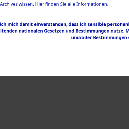
Bestand
 Archives wissen.
Hier
finden Sie alle Informationen.
Dokumente
 ich mich damit einverstanden, dass ich sensible persone
tenden nationalen Gesetzen und Bestimmungen nutze. Mir
und/oder Bestimmungen st
eiben →
0002 (108013435)