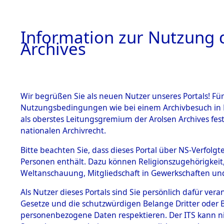
Information zur Nutzung d
Archives
HOME
BESTANDSBESCHREIBUNG
ARCHIVAL
Wir begrüßen Sie als neuen Nutzer unseres Portals! Für
Nutzungsbedingungen wie bei einem Archivbesuch in B
als oberstes Leitungsgremium der Arolsen Archives f
BESTÄNDE
0006 (108
nationalen Archivrecht.
1.
Bitte beachten Sie, dass dieses Portal über NS-Verfolgte
Inhaftierungsdoku
Personen enthält. Dazu können Religionszugehörigkeit,
mente
Weltanschauung, Mitgliedschaft in Gewerkschaften und 
1.2.9 Beim ITS
verwahrte
Als Nutzer dieses Portals sind Sie persönlich dafür vera
Effekten
Gesetze und die schutzwürdigen Belange Dritter oder B
1.2.9.1
personenbezogene Daten respektieren. Der ITS kann nic
Effekten aus