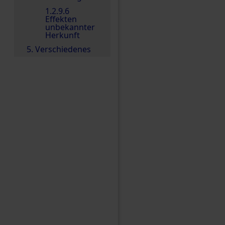
1.2.9.6
Effekten
unbekannter
Herkunft
5. Verschiedenes