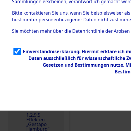
dem KZ
Sammlungen erscheinen, verantwortlich gemacht wer
Dachau
Bitte
kontaktieren
Sie uns, wenn Sie beispielsweiser al
1.2.9.2
Effekten aus
bestimmter personenbezogener Daten nicht zustimme
dem KZ
Dachau,
Sie möchten mehr über die Datenrichtlinie der Arolsen
Bayerisches
Landesentsch
ädigungsamt
1.2.9.3
Einverständniserklärung: Hiermit erkläre ich 
Effekten aus
Daten ausschließlich für wissenschaftliche
dem KZ
Einen Kommentar schr
Neuengamm
Gesetzen und Bestimmungen nutze. Mir
e
Bestim
Dokument
e
1.2.9.4
Effekten nicht
identifizierter
Eigentümer
1.2.9.5
Effekten
„Gestapo
Hamburg“