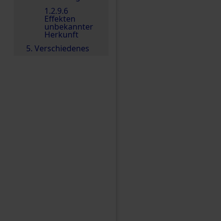
1.2.9.6
Effekten
unbekannter
Herkunft
5. Verschiedenes