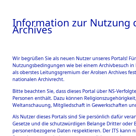
Information zur Nutzung d
Archives
HOME
BESTANDSBESCHREIBUNG
ARCHIVAL
Wir begrüßen Sie als neuen Nutzer unseres Portals! Für
Nutzungsbedingungen wie bei einem Archivbesuch in B
als oberstes Leitungsgremium der Arolsen Archives f
BESTÄNDE
0007 (108
nationalen Archivrecht.
1.
Bitte beachten Sie, dass dieses Portal über NS-Verfolgte
Inhaftierungsdoku
Personen enthält. Dazu können Religionszugehörigkeit,
mente
Weltanschauung, Mitgliedschaft in Gewerkschaften und 
1.2.9 Beim ITS
verwahrte
Als Nutzer dieses Portals sind Sie persönlich dafür vera
Effekten
Gesetze und die schutzwürdigen Belange Dritter oder B
1.2.9.1
personenbezogene Daten respektieren. Der ITS kann nic
Effekten aus