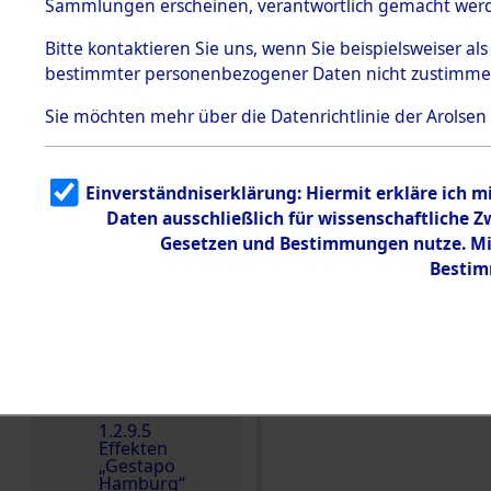
dem KZ
Sammlungen erscheinen, verantwortlich gemacht wer
Dachau
Bitte
kontaktieren
Sie uns, wenn Sie beispielsweiser al
1.2.9.2
Effekten aus
bestimmter personenbezogener Daten nicht zustimme
dem KZ
Dachau,
Sie möchten mehr über die Datenrichtlinie der Arolsen
Bayerisches
Landesentsch
ädigungsamt
1.2.9.3
Einverständniserklärung: Hiermit erkläre ich 
Effekten aus
Daten ausschließlich für wissenschaftliche
dem KZ
Neuengamm
Gesetzen und Bestimmungen nutze. Mir
e
Bestim
Dokument
e
1.2.9.4
Effekten nicht
identifizierter
Einen Kommentar schr
Eigentümer
1.2.9.5
Effekten
„Gestapo
Hamburg“