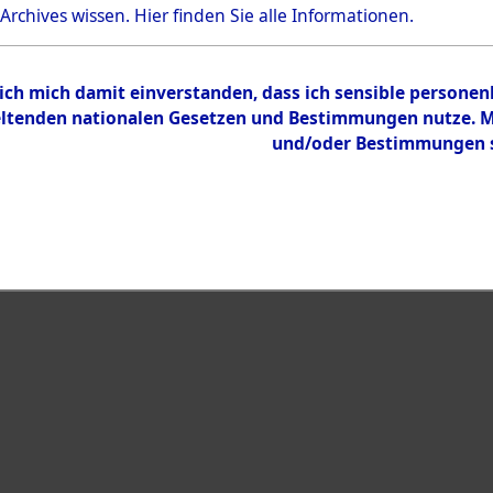
Bestand
 Archives wissen.
Hier
finden Sie alle Informationen.
Dokumente
 ich mich damit einverstanden, dass ich sensible persone
tenden nationalen Gesetzen und Bestimmungen nutze. Mir
und/oder Bestimmungen st
eiben →
0005 (108013925)