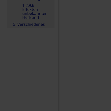
1.2.9.6
Effekten
unbekannter
Herkunft
5. Verschiedenes