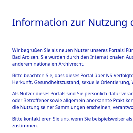
Information zur Nutzung d
Wir begrüßen Sie als neuen Nutzer unseres Portals! Fü
HOME
BESTANDSB
Bad Arolsen. Sie wurden durch den Internationalen Au
anderem nationalen Archivrecht.
BESTÄNDE
0005 (108
Bitte beachten Sie, dass dieses Portal über NS-Verfolgt
Herkunft, Gesundheitszustand, sexuelle Orientierung, 
1.
Inhaftierungsdoku
Als Nutzer dieses Portals sind Sie persönlich dafür ver
mente
oder Betroffener sowie allgemein anerkannte Praktiken
1.2.9 Beim ITS
die Nutzung seiner Sammlungen erscheinen, verantwo
verwahrte
Effekten
Bitte
kontaktieren
Sie uns, wenn Sie beispielsweiser a
1.2.9.1
zustimmen.
Effekten aus