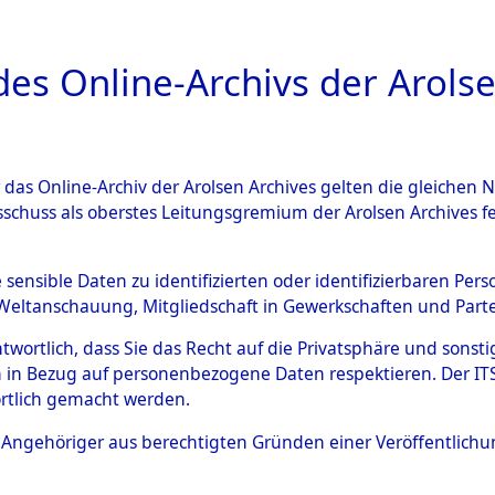
a
A
es Online-Archivs der Arolse
DIGITAL COLLEC
r das Online-Archiv der Arolsen Archives gelten die gleiche
ESCHREIBUNG
ARCHIVALE
ÜBERSICHT
BILD
sschuss als oberstes Leitungsgremium der Arolsen Archives 
013925)
e sensible Daten zu identifizierten oder identifizierbaren Pe
Weltanschauung, Mitgliedschaft in Gewerkschaften und Partei
antwortlich, dass Sie das Recht auf die Privatsphäre und sons
0005 (108013925)
 in Bezug auf personenbezogene Daten respektieren. Der ITS k
rtlich gemacht werden.
Person
SCHREIBER
ls Angehöriger aus berechtigten Gründen einer Veröffentlic