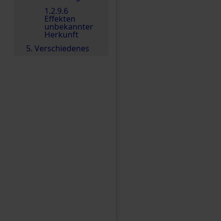
1.2.9.6
Effekten
unbekannter
Herkunft
5. Verschiedenes