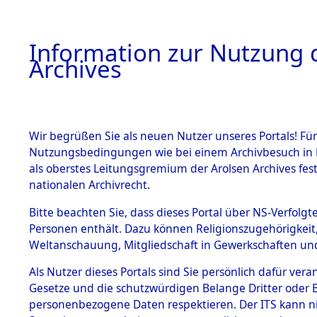
Information zur Nutzung d
Archives
HOME
BESTANDSBESCHREIBUNG
ARCHIVAL
Wir begrüßen Sie als neuen Nutzer unseres Portals! Für
Nutzungsbedingungen wie bei einem Archivbesuch in B
als oberstes Leitungsgremium der Arolsen Archives f
BESTÄNDE
0002 (108
nationalen Archivrecht.
1.
Bitte beachten Sie, dass dieses Portal über NS-Verfolgte
Inhaftierungsdoku
Personen enthält. Dazu können Religionszugehörigkeit,
mente
Weltanschauung, Mitgliedschaft in Gewerkschaften und 
1.2.9 Beim ITS
verwahrte
Als Nutzer dieses Portals sind Sie persönlich dafür vera
Effekten
Gesetze und die schutzwürdigen Belange Dritter oder B
1.2.9.1
personenbezogene Daten respektieren. Der ITS kann nic
Effekten aus