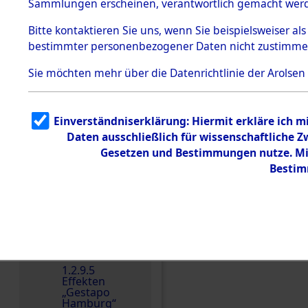
dem KZ
Sammlungen erscheinen, verantwortlich gemacht wer
Dachau
Bitte
kontaktieren
Sie uns, wenn Sie beispielsweiser al
1.2.9.2
Effekten aus
bestimmter personenbezogener Daten nicht zustimme
dem KZ
Dachau,
Sie möchten mehr über die Datenrichtlinie der Arolsen
Bayerisches
Landesentsch
ädigungsamt
1.2.9.3
Einverständniserklärung: Hiermit erkläre ich 
Effekten aus
Daten ausschließlich für wissenschaftliche
dem KZ
Einen Kommentar schr
Neuengamm
Gesetzen und Bestimmungen nutze. Mir
e
Bestim
Dokument
e
1.2.9.4
Effekten nicht
identifizierter
Eigentümer
1.2.9.5
Effekten
„Gestapo
Hamburg“