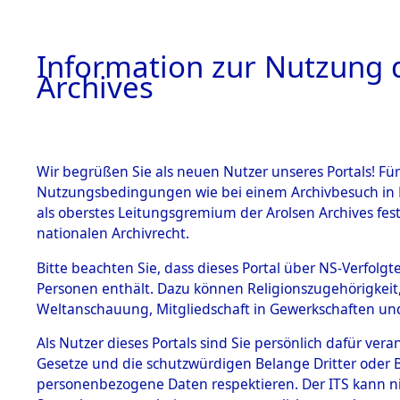
Information zur Nutzung d
Archives
HOME
BESTANDSBESCHREIBUNG
ARCHIVAL
Wir begrüßen Sie als neuen Nutzer unseres Portals! Für
Nutzungsbedingungen wie bei einem Archivbesuch in B
als oberstes Leitungsgremium der Arolsen Archives f
BESTÄNDE
0001 (108
nationalen Archivrecht.
1.
Bitte beachten Sie, dass dieses Portal über NS-Verfolgte
Inhaftierungsdoku
Personen enthält. Dazu können Religionszugehörigkeit,
mente
Weltanschauung, Mitgliedschaft in Gewerkschaften und 
1.2.9 Beim ITS
verwahrte
Als Nutzer dieses Portals sind Sie persönlich dafür vera
Effekten
Gesetze und die schutzwürdigen Belange Dritter oder B
1.2.9.1
personenbezogene Daten respektieren. Der ITS kann nic
Effekten aus