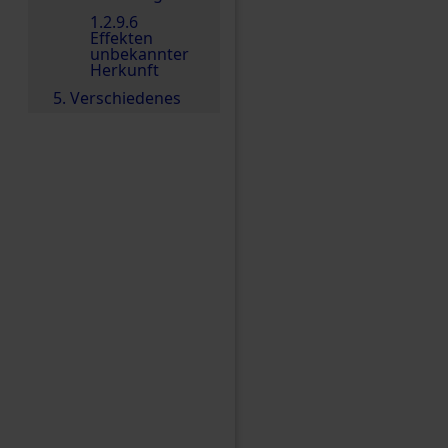
1.2.9.6
Effekten
unbekannter
Herkunft
5. Verschiedenes