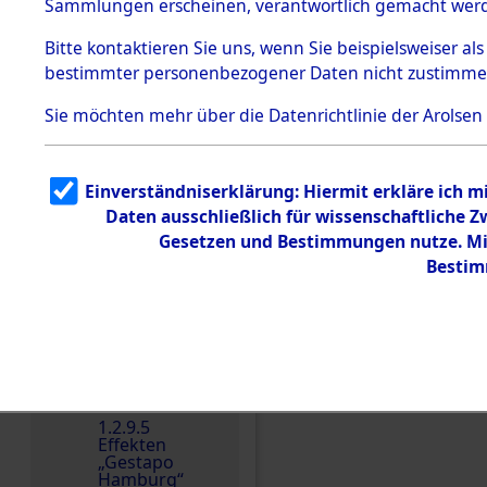
dem KZ
Sammlungen erscheinen, verantwortlich gemacht wer
Dachau
Bitte
kontaktieren
Sie uns, wenn Sie beispielsweiser al
1.2.9.2
Effekten aus
bestimmter personenbezogener Daten nicht zustimme
dem KZ
Dachau,
Sie möchten mehr über die Datenrichtlinie der Arolsen
Bayerisches
Landesentsch
ädigungsamt
1.2.9.3
Einverständniserklärung: Hiermit erkläre ich 
Effekten aus
Einen Kommentar schr
Daten ausschließlich für wissenschaftliche
dem KZ
Neuengamm
Gesetzen und Bestimmungen nutze. Mir
e
Bestim
Dokument
e
1.2.9.4
Effekten nicht
identifizierter
Eigentümer
1.2.9.5
Effekten
„Gestapo
Hamburg“