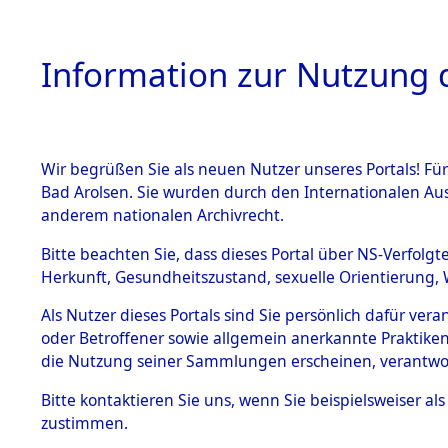
Information zur Nutzung d
Wir begrüßen Sie als neuen Nutzer unseres Portals! Fü
HOME
BESTANDSB
Bad Arolsen. Sie wurden durch den Internationalen Au
anderem nationalen Archivrecht.
BESTÄNDE
0003 (108
Bitte beachten Sie, dass dieses Portal über NS-Verfolgt
Herkunft, Gesundheitszustand, sexuelle Orientierung, 
1.
Inhaftierungsdoku
Als Nutzer dieses Portals sind Sie persönlich dafür ver
mente
oder Betroffener sowie allgemein anerkannte Praktiken
1.2.9 Beim ITS
die Nutzung seiner Sammlungen erscheinen, verantwo
verwahrte
Effekten
Bitte
kontaktieren
Sie uns, wenn Sie beispielsweiser a
1.2.9.1
zustimmen.
Effekten aus