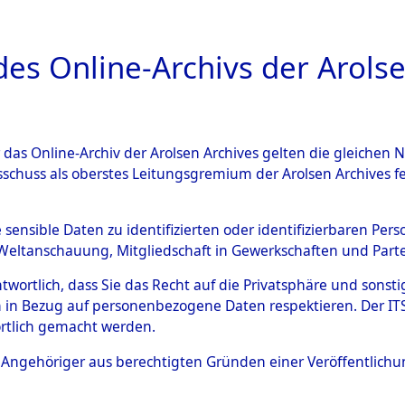
a
A
es Online-Archivs der Arolse
DIGITAL COLLEC
r das Online-Archiv der Arolsen Archives gelten die gleiche
ESCHREIBUNG
ARCHIVALE
ÜBERSICHT
BILD
sschuss als oberstes Leitungsgremium der Arolsen Archives 
014281)
e sensible Daten zu identifizierten oder identifizierbaren Pe
Weltanschauung, Mitgliedschaft in Gewerkschaften und Partei
antwortlich, dass Sie das Recht auf die Privatsphäre und sons
0003 (108014281)
 in Bezug auf personenbezogene Daten respektieren. Der ITS k
rtlich gemacht werden.
Person
SINGELMAN
ls Angehöriger aus berechtigten Gründen einer Veröffentlic