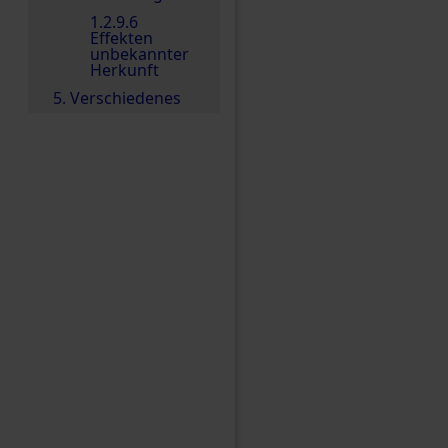
1.2.9.6
Effekten
unbekannter
Herkunft
5. Verschiedenes