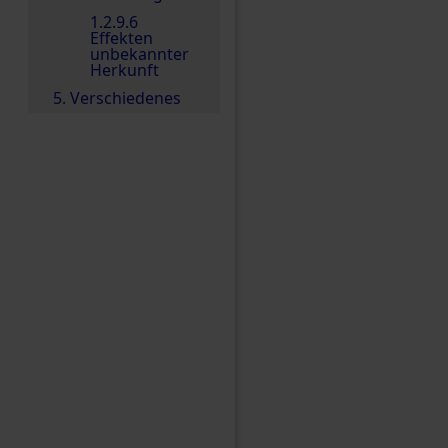
1.2.9.6
Effekten
unbekannter
Herkunft
5. Verschiedenes