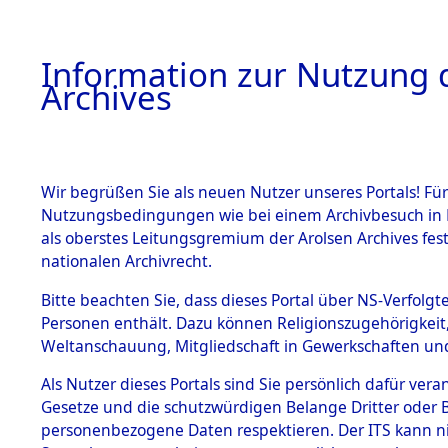
Information zur Nutzung d
Archives
HOME
BESTANDSBESCHREIBUNG
ARCHIVAL
Wir begrüßen Sie als neuen Nutzer unseres Portals! Für
Nutzungsbedingungen wie bei einem Archivbesuch in B
als oberstes Leitungsgremium der Arolsen Archives f
BESTÄNDE
0003 (108
nationalen Archivrecht.
1.
Bitte beachten Sie, dass dieses Portal über NS-Verfolgte
Inhaftierungsdoku
Personen enthält. Dazu können Religionszugehörigkeit,
mente
Weltanschauung, Mitgliedschaft in Gewerkschaften und 
1.2.9 Beim ITS
verwahrte
Als Nutzer dieses Portals sind Sie persönlich dafür vera
Effekten
Gesetze und die schutzwürdigen Belange Dritter oder B
1.2.9.1
personenbezogene Daten respektieren. Der ITS kann nic
Effekten aus