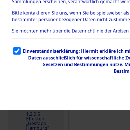
dem KZ
Sammlungen erscheinen, verantwortlich gemacht wer
Dachau
Bitte
kontaktieren
Sie uns, wenn Sie beispielsweiser al
1.2.9.2
Effekten aus
bestimmter personenbezogener Daten nicht zustimme
dem KZ
Dachau,
Sie möchten mehr über die Datenrichtlinie der Arolsen
Bayerisches
Landesentsch
ädigungsamt
1.2.9.3
Einverständniserklärung: Hiermit erkläre ich 
Effekten aus
Daten ausschließlich für wissenschaftliche
dem KZ
Neuengamm
Gesetzen und Bestimmungen nutze. Mir
e
Bestim
Dokument
e
1.2.9.4
Effekten nicht
identifizierter
Eigentümer
Einen Kommentar schr
1.2.9.5
Effekten
„Gestapo
Hamburg“