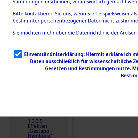
dem KZ
Sammlungen erscheinen, verantwortlich gemacht wer
Dachau
Bitte
kontaktieren
Sie uns, wenn Sie beispielsweiser al
1.2.9.2
Effekten aus
bestimmter personenbezogener Daten nicht zustimme
dem KZ
Dachau,
Sie möchten mehr über die Datenrichtlinie der Arolsen
Bayerisches
Landesentsch
ädigungsamt
1.2.9.3
Einverständniserklärung: Hiermit erkläre ich 
Effekten aus
Daten ausschließlich für wissenschaftliche
dem KZ
Einen Kommentar schr
Neuengamm
Gesetzen und Bestimmungen nutze. Mir
e
Bestim
Dokument
e
1.2.9.4
Effekten nicht
identifizierter
Eigentümer
1.2.9.5
Effekten
„Gestapo
Hamburg“