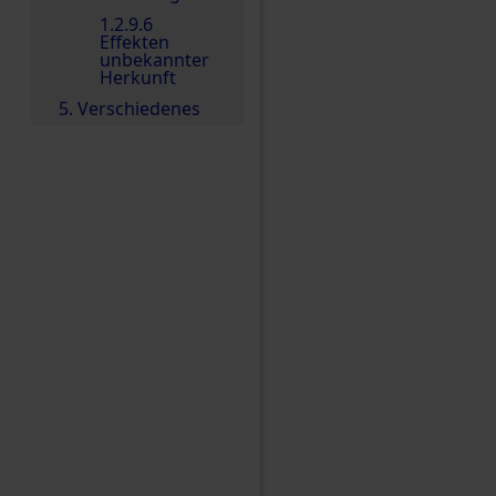
1.2.9.6
Effekten
unbekannter
Herkunft
5. Verschiedenes