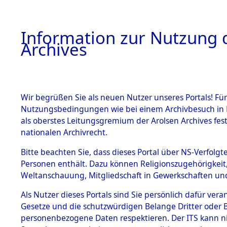
Information zur Nutzung d
Archives
HOME
BESTANDSBESCHREIBUNG
ARCHIVAL
Wir begrüßen Sie als neuen Nutzer unseres Portals! Für
Nutzungsbedingungen wie bei einem Archivbesuch in B
als oberstes Leitungsgremium der Arolsen Archives f
BESTÄNDE
0005 (108
nationalen Archivrecht.
1.
Bitte beachten Sie, dass dieses Portal über NS-Verfolgte
Inhaftierungsdoku
Personen enthält. Dazu können Religionszugehörigkeit,
mente
Weltanschauung, Mitgliedschaft in Gewerkschaften und 
1.2.9 Beim ITS
verwahrte
Als Nutzer dieses Portals sind Sie persönlich dafür vera
Effekten
Gesetze und die schutzwürdigen Belange Dritter oder B
1.2.9.1
personenbezogene Daten respektieren. Der ITS kann nic
Effekten aus