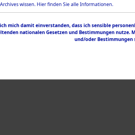
Bestand
 Archives wissen.
Hier
finden Sie alle Informationen.
Dokumente
 ich mich damit einverstanden, dass ich sensible persone
tenden nationalen Gesetzen und Bestimmungen nutze. Mir
und/oder Bestimmungen st
eiben →
0019 (108014575)