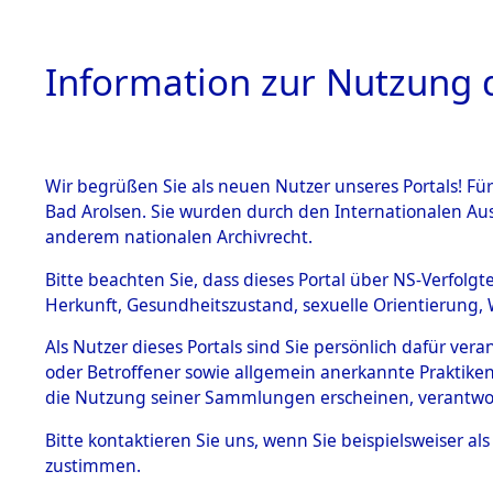
Information zur Nutzung d
Wir begrüßen Sie als neuen Nutzer unseres Portals! Fü
HOME
BESTANDSB
Bad Arolsen. Sie wurden durch den Internationalen Au
anderem nationalen Archivrecht.
BESTÄNDE
0019 (108
Bitte beachten Sie, dass dieses Portal über NS-Verfolgt
Herkunft, Gesundheitszustand, sexuelle Orientierung, 
1.
Inhaftierungsdoku
Als Nutzer dieses Portals sind Sie persönlich dafür ver
mente
oder Betroffener sowie allgemein anerkannte Praktiken
1.2.9 Beim ITS
die Nutzung seiner Sammlungen erscheinen, verantwo
verwahrte
Effekten
Bitte
kontaktieren
Sie uns, wenn Sie beispielsweiser a
1.2.9.1
zustimmen.
Effekten aus