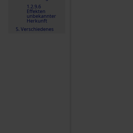
1.2.9.6
Effekten
unbekannter
Herkunft
5. Verschiedenes