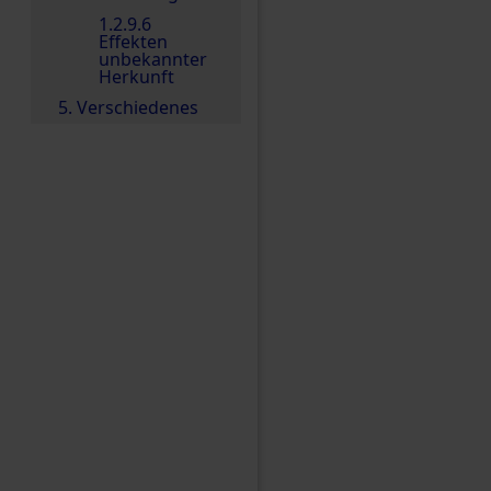
1.2.9.6
Effekten
unbekannter
Herkunft
5. Verschiedenes