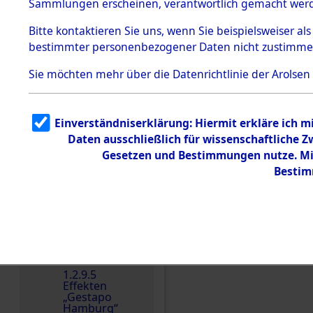
dem KZ
Sammlungen erscheinen, verantwortlich gemacht wer
Dachau
Bitte
kontaktieren
Sie uns, wenn Sie beispielsweiser al
1.2.9.2
Effekten aus
bestimmter personenbezogener Daten nicht zustimme
dem KZ
Dachau,
Sie möchten mehr über die Datenrichtlinie der Arolsen
Bayerisches
Landesentsch
ädigungsamt
1.2.9.3
Einverständniserklärung: Hiermit erkläre ich 
Effekten aus
Daten ausschließlich für wissenschaftliche
dem KZ
Einen Kommentar schr
Neuengamm
Gesetzen und Bestimmungen nutze. Mir
e
Bestim
Dokument
e
1.2.9.4
Effekten nicht
identifizierter
Eigentümer
1.2.9.5
Effekten
„Gestapo
Hamburg“