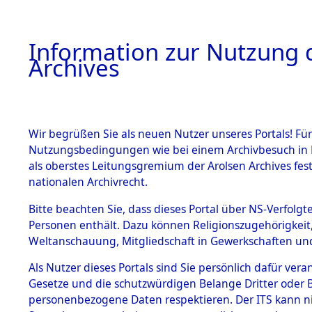
Information zur Nutzung d
Archives
HOME
BESTANDSBESCHREIBUNG
ARCHIVAL
Wir begrüßen Sie als neuen Nutzer unseres Portals! Für
Nutzungsbedingungen wie bei einem Archivbesuch in B
als oberstes Leitungsgremium der Arolsen Archives f
BESTÄNDE
0002 (108
nationalen Archivrecht.
1.
Bitte beachten Sie, dass dieses Portal über NS-Verfolgte
Inhaftierungsdoku
Personen enthält. Dazu können Religionszugehörigkeit,
mente
Weltanschauung, Mitgliedschaft in Gewerkschaften und 
1.2.9 Beim ITS
verwahrte
Als Nutzer dieses Portals sind Sie persönlich dafür vera
Effekten
Gesetze und die schutzwürdigen Belange Dritter oder B
1.2.9.1
personenbezogene Daten respektieren. Der ITS kann nic
Effekten aus