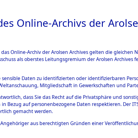
a
A
es Online-Archivs der Arolse
DIGITAL COLLEC
r das Online-Archiv der Arolsen Archives gelten die gleiche
ESCHREIBUNG
ARCHIVALE
ÜBERSICHT
BILD
sschuss als oberstes Leitungsgremium der Arolsen Archives 
014839)
e sensible Daten zu identifizierten oder identifizierbaren Pe
Weltanschauung, Mitgliedschaft in Gewerkschaften und Partei
antwortlich, dass Sie das Recht auf die Privatsphäre und sons
0003 (108014839)
 in Bezug auf personenbezogene Daten respektieren. Der ITS k
rtlich gemacht werden.
Person
STAWIARZ,
ls Angehöriger aus berechtigten Gründen einer Veröffentlic