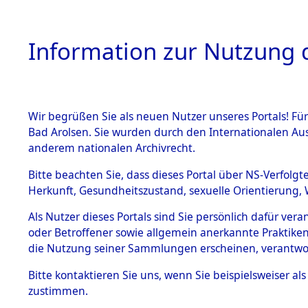
Information zur Nutzung d
Wir begrüßen Sie als neuen Nutzer unseres Portals! Fü
HOME
BESTANDSB
Bad Arolsen. Sie wurden durch den Internationalen Au
anderem nationalen Archivrecht.
BESTÄNDE
0003 (108
Bitte beachten Sie, dass dieses Portal über NS-Verfolgt
Herkunft, Gesundheitszustand, sexuelle Orientierung, 
1.
Inhaftierungsdoku
Als Nutzer dieses Portals sind Sie persönlich dafür ver
mente
oder Betroffener sowie allgemein anerkannte Praktiken
1.2.9 Beim ITS
die Nutzung seiner Sammlungen erscheinen, verantwo
verwahrte
Effekten
Bitte
kontaktieren
Sie uns, wenn Sie beispielsweiser a
1.2.9.1
zustimmen.
Effekten aus