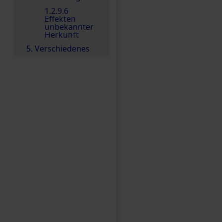
1.2.9.6
Effekten
unbekannter
Herkunft
5. Verschiedenes