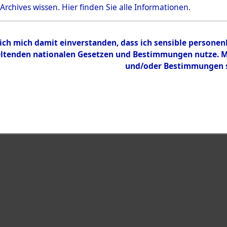
Bestand
 Archives wissen.
Hier
finden Sie alle Informationen.
Dokumente
 ich mich damit einverstanden, dass ich sensible persone
tenden nationalen Gesetzen und Bestimmungen nutze. Mir
und/oder Bestimmungen st
eiben →
0003 (108014839)